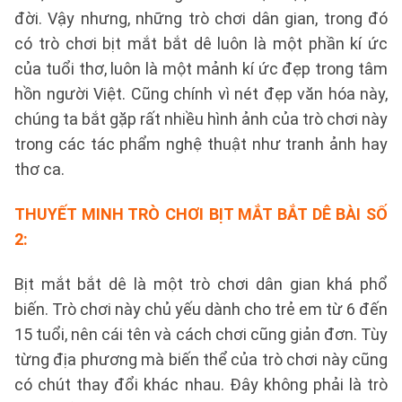
đời. Vậy nhưng, những trò chơi dân gian, trong đó
có trò chơi bịt mắt bắt dê luôn là một phần kí ức
của tuổi thơ, luôn là một mảnh kí ức đẹp trong tâm
hồn người Việt. Cũng chính vì nét đẹp văn hóa này,
chúng ta bắt gặp rất nhiều hình ảnh của trò chơi này
trong các tác phẩm nghệ thuật như tranh ảnh hay
thơ ca.
THUYẾT MINH TRÒ CHƠI BỊT MẮT BẮT DÊ
BÀI SỐ
2
:
Bịt mắt bắt dê là một trò chơi dân gian khá phổ
biến. Trò chơi này chủ yếu dành cho trẻ em từ 6 đến
15 tuổi, nên cái tên và cách chơi cũng giản đơn. Tùy
từng địa phương mà biến thể của trò chơi này cũng
có chút thay đổi khác nhau. Đây không phải là trò