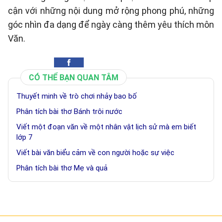
cận với những nội dung mở rộng phong phú, những
góc nhìn đa dạng để ngày càng thêm yêu thích môn
Văn.
CÓ THỂ BẠN QUAN TÂM
Thuyết minh về trò chơi nhảy bao bố
Phân tích bài thơ Bánh trôi nước
Viết một đoạn văn về một nhân vật lịch sử mà em biết
lớp 7
Viết bài văn biểu cảm về con người hoặc sự việc
Phân tích bài thơ Mẹ và quả