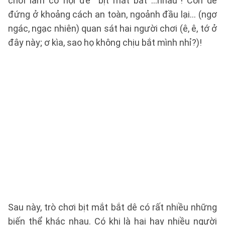
chơi làm cơ hội để “bịt mắt bắt …nhau”! Con dê
đứng ở khoảng cách an toàn, ngoảnh đầu lại… (ngơ
ngác, ngạc nhiên) quan sát hai người chơi (ê, ê, tớ ở
đây này; ơ kìa, sao họ không chịu bắt mình nhỉ?)!
Sau này, trò chơi bịt mắt bắt dê có rất nhiều những
biến thể khác nhau. Có khi là hai hay nhiều người