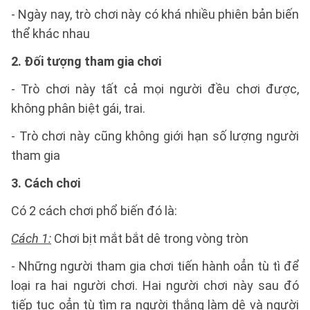
- Ngày nay, trò chơi này có khá nhiều phiên bản biến
thể khác nhau
2. Đối tượng tham gia chơi
- Trò chơi này tất cả mọi người đều chơi được,
không phân biệt gái, trai.
- Trò chơi này cũng không giới hạn số lượng người
tham gia
3. Cách chơi
Có 2 cách chơi phổ biến đó là:
Cách 1:
Chơi bịt mắt bắt dê trong vòng tròn
- Những người tham gia chơi tiến hành oẳn tù tì để
loại ra hai người chơi. Hai người chơi này sau đó
tiếp tục oẳn tù tìm ra người thắng làm dê và người