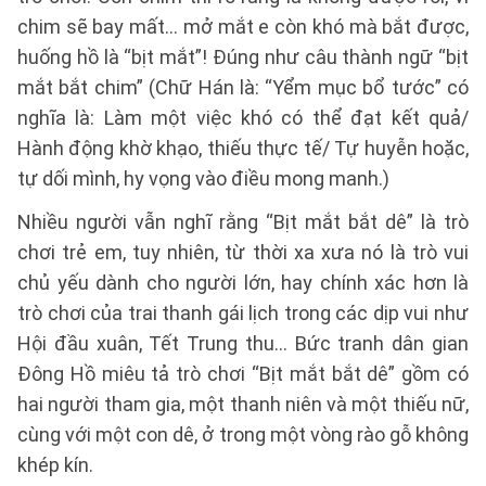
chim sẽ bay mất… mở mắt e còn khó mà bắt được,
huống hồ là “bịt mắt”! Đúng như câu thành ngữ “bịt
mắt bắt chim” (Chữ Hán là: “Yểm mục bổ tước” có
nghĩa là: Làm một việc khó có thể đạt kết quả/
Hành động khờ khạo, thiếu thực tế/ Tự huyễn hoặc,
tự dối mình, hy vọng vào điều mong manh.)
Nhiều người vẫn nghĩ rằng “Bịt mắt bắt dê” là trò
chơi trẻ em, tuy nhiên, từ thời xa xưa nó là trò vui
chủ yếu dành cho người lớn, hay chính xác hơn là
trò chơi của trai thanh gái lịch trong các dịp vui như
Hội đầu xuân, Tết Trung thu… Bức tranh dân gian
Đông Hồ miêu tả trò chơi “Bịt mắt bắt dê” gồm có
hai người tham gia, một thanh niên và một thiếu nữ,
cùng với một con dê, ở trong một vòng rào gỗ không
khép kín.