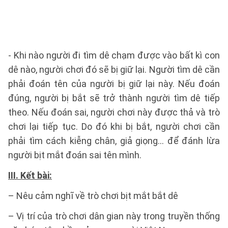
- Khi nào người đi tìm dê chạm được vào bất kì con
dê nào, người chơi đó sẽ bị giữ lại. Người tìm dê cần
phải đoán tên của người bị giữ lại này. Nếu đoán
đúng, người bị bắt sẽ trở thành người tìm dê tiếp
theo. Nếu đoán sai, người chơi này được thả và trò
chơi lại tiếp tục. Do đó khi bị bắt, người chơi cần
phải tìm cách kiễng chân, giả giọng... để đánh lừa
người bịt mắt đoán sai tên mình.
III. Kết bài:
– Nêu cảm nghĩ về trò chơi bịt mắt bắt dê
– Vị trí của trò chơi dân gian này trong truyền thống