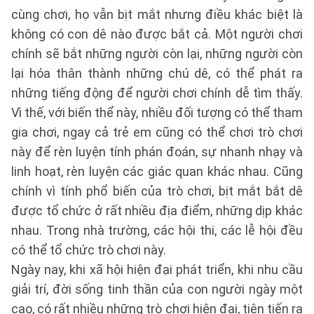
cùng chơi, họ vẫn bịt mắt nhưng điều khác biệt là
không có con dê nào được bắt cả. Một người chơi
chính sẽ bắt những người còn lại, những người còn
lại hóa thân thành những chú dê, có thể phát ra
những tiếng động để người chơi chính dễ tìm thấy.
Vì thế, với biến thể này, nhiều đối tượng có thể tham
gia chơi, ngay cả trẻ em cũng có thể chơi trò chơi
này để rèn luyện tính phán đoán, sự nhanh nhạy và
linh hoạt, rèn luyện các giác quan khác nhau. Cũng
chính vì tính phổ biến của trò chơi, bịt mắt bắt dê
được tổ chức ở rất nhiều địa điểm, những dịp khác
nhau. Trong nhà trường, các hội thi, các lễ hội đều
có thể tổ chức trò chơi này.
Ngày nay, khi xã hội hiện đại phát triển, khi nhu cầu
giải trí, đời sống tinh thần của con người ngày một
cao, có rất nhiều những trò chơi hiện đại, tiên tiến ra