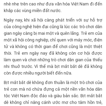
nhè nhẹ trên cao như đưa văn hóa Việt Nam đi đến
khắp các vùng miền đất nước.
Ngày nay, khi xã hội càng phát triển với sự hỗ trợ
của công nghệ hiện đại cũng là lúc các trò chơi dân
gian ngày càng bị mai một và quên lãng. Trẻ em của
một xã hội công nghiệp, chỉ quen với máy móc, điện
tử và không có thời gian để chơi cũng là một thiệt
thòi. Trẻ em ngày nay đã không còn cơ hội được
làm quen và chơi những trò chơi dân gian của thiếu
nhi thuở trước. Vì thế mà bịt mắt bắt dê đã không
còn được nhiều người biết đến nữa.
Bịt mắt bắt dê không đơn thuần là một trò chơi của
trẻ con mà nó chứa đựng cả một nền văn hóa dân
tộc Việt Nam độc đáo và giàu bản sắc. Bịt mắt bắt
dê không chỉ nâng cánh ước mơ cho tâm hồn trẻ,