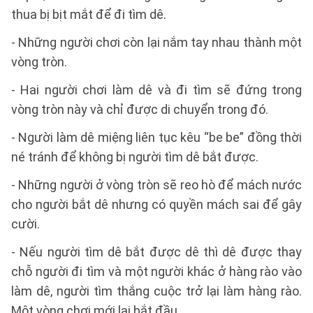
thua bị bịt mắt để đi tìm dê.
- Những người chơi còn lại nắm tay nhau thành một
vòng tròn.
- Hai người chơi làm dê và đi tìm sẽ đứng trong
vòng tròn này và chỉ được di chuyển trong đó.
- Người làm dê miệng liên tục kêu “be be” đồng thời
né tránh để không bị người tìm dê bắt được.
- Những người ở vòng tròn sẽ reo hò để mách nước
cho người bắt dê nhưng có quyền mách sai để gây
cười.
- Nếu người tìm dê bắt được dê thì dê được thay
chỗ người đi tìm và một người khác ở hàng rào vào
làm dê, người tìm thắng cuộc trở lại làm hàng rào.
Một vòng chơi mới lại bắt đầu.