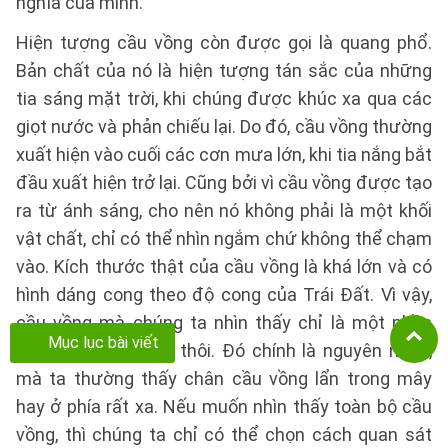
nghĩa của mình.
Hiện tượng cầu vồng còn được gọi là quang phổ.
Bản chất của nó là hiện tượng tán sắc của những
tia sáng mặt trời, khi chúng được khúc xa qua các
giọt nước và phản chiếu lại. Do đó, cầu vồng thường
xuất hiện vào cuối các cơn mưa lớn, khi tia nắng bắt
đầu xuất hiện trở lại. Cũng bởi vì cầu vồng được tạo
ra từ ánh sáng, cho nên nó không phải là một khối
vật chất, chỉ có thể nhìn ngắm chứ không thể chạm
vào. Kích thước thật của cầu vồng là khá lớn và có
hình dáng cong theo độ cong của Trái Đất. Vì vậy,
cầu vồng mà chúng ta nhìn thấy chỉ là một phần
Mục lục bài viết
của quang phổ mà thôi. Đó chính là nguyên nhân,
mà ta thường thấy chân cầu vồng lẩn trong mây
hay ở phía rất xa. Nếu muốn nhìn thấy toàn bộ cầu
vồng, thì chúng ta chỉ có thể chọn cách quan sát