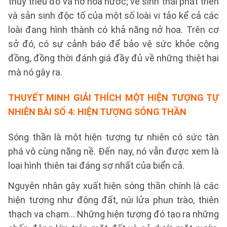
thủy triều đỏ và nở hoa nước; về sinh thái phát triển
và sản sinh độc tố của một số loài vi tảo kể cả các
loài đang hình thành có khả năng nở hoa. Trên cơ
sở đó, có sự cảnh báo để bảo vệ sức khỏe cộng
đồng, đồng thời đánh giá đầy đủ về những thiệt hại
mà nó gây ra.
THUYẾT MINH GIẢI THÍCH MỘT HIỆN TƯỢNG TỰ
NHIÊN BÀI SỐ 4:
HIỆN TƯỢNG SÓNG THẦN
Sóng thần là một hiện tượng tự nhiên có sức tàn
phá vô cùng nặng nề. Đến nay, nó vẫn được xem là
loại hình thiên tai đáng sợ nhất của biển cả.
Nguyên nhân gây xuất hiện sóng thần chính là các
hiện tượng như động đất, núi lửa phun trào, thiên
thạch va chạm… Những hiện tượng đó tạo ra những