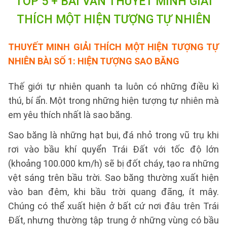
TOP 5 + BÀI VĂN THUYẾT MINH
GIẢI
THÍCH MỘT HIỆN TƯỢNG TỰ NHIÊN
THUYẾT MINH GIẢI THÍCH MỘT HIỆN TƯỢNG TỰ
NHIÊN BÀI SỐ 1:
HIỆN TƯỢNG SAO BĂNG
Thế giới tự nhiên quanh ta luôn có những điều kì
thú, bí ẩn. Một trong những hiện tượng tự nhiên mà
em yêu thích nhất là sao băng.
Sao băng là những hạt bụi, đá nhỏ trong vũ trụ khi
rơi vào bầu khí quyển Trái Đất với tốc độ lớn
(khoảng 100.000 km/h) sẽ bị đốt cháy, tạo ra những
vệt sáng trên bầu trời. Sao băng thường xuất hiện
vào ban đêm, khi bầu trời quang đãng, ít mây.
Chúng có thể xuất hiện ở bất cứ nơi đâu trên Trái
Đất, nhưng thường tập trung ở những vùng có bầu