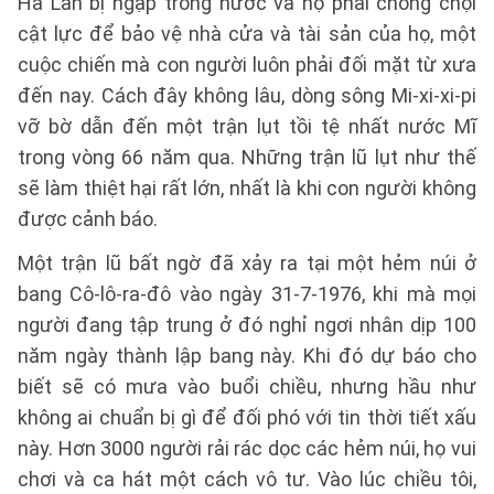
Hà Lan bị ngập trong nước và họ phải chống chọi
cật lực để bảo vệ nhà cửa và tài sản của họ, một
cuộc chiến mà con người luôn phải đối mặt từ xưa
đến nay. Cách đây không lâu, dòng sông Mi-xi-xi-pi
vỡ bờ dẫn đến một trận lụt tồi tệ nhất nước Mĩ
trong vòng 66 năm qua. Những trận lũ lụt như thế
sẽ làm thiệt hại rất lớn, nhất là khi con người không
được cảnh báo.
Một trận lũ bất ngờ đã xảy ra tại một hẻm núi ở
bang Cô-lô-ra-đô vào ngày 31-7-1976, khi mà mọi
người đang tập trung ở đó nghỉ ngơi nhân dịp 100
năm ngày thành lập bang này. Khi đó dự báo cho
biết sẽ có mưa vào buổi chiều, nhưng hầu như
không ai chuẩn bị gì để đối phó với tin thời tiết xấu
này. Hơn 3000 người rải rác dọc các hẻm núi, họ vui
chơi và ca hát một cách vô tư. Vào lúc chiều tôi,