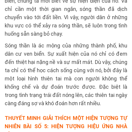
biển, chúng ta mới biết về sự hiện diện của nó. Và
chỉ cần một thời gian ngắn, sóng thần đã dịch
chuyển vào tới đất liền. Vì vậy, người dân ở những
khu vực có thể xảy ra sóng thần, sẽ luôn trong tình
huống sẵn sàng bỏ chạy.
Sóng thần là ác mộng của những thành phố, khu
dân cư ven biển. Sự xuất hiện của nó chỉ có đem
đến thiệt hại nặng nề và sự mất mát. Dù vậy, chúng
ta chỉ có thể học cách sống cùng với nó, bởi đây là
một loại hình thiên tai mà con người không thể
khống chế và dự đoán trước được. Đặc biệt là
trong tình trạng trái đất nóng lên, các thiên tai ngày
càng đáng sợ và khó đoán hơn rất nhiều.
THUYẾT MINH GIẢI THÍCH MỘT HIỆN TƯỢNG TỰ
NHIÊN BÀI SỐ 5:
HIỆN TƯỢNG HIỆU ỨNG NHÀ