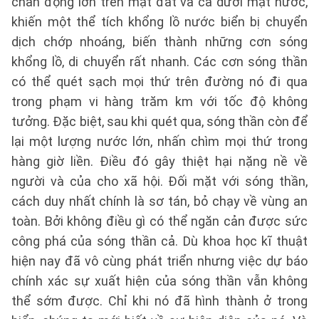
chấn động lớn trên mặt đất và cả dưới mặt nước,
khiến một thể tích khổng lồ nước biển bị chuyển
dịch chớp nhoáng, biến thành những cơn sóng
khổng lồ, di chuyển rất nhanh. Các cơn sóng thần
có thể quét sạch mọi thứ trên đường nó đi qua
trong phạm vi hàng trăm km với tốc độ không
tưởng. Đặc biệt, sau khi quét qua, sóng thần còn để
lại một lượng nước lớn, nhấn chìm mọi thứ trong
hàng giờ liền. Điều đó gây thiệt hại nặng nề về
người và của cho xã hội. Đối mặt với sóng thần,
cách duy nhất chính là sơ tán, bỏ chạy về vùng an
toàn. Bởi không điều gì có thể ngăn cản được sức
công phá của sóng thần cả. Dù khoa học kĩ thuật
hiện nay đã vô cùng phát triển nhưng việc dự báo
chính xác sự xuất hiện của sóng thần vẫn không
thể sớm được. Chỉ khi nó đã hình thành ở trong