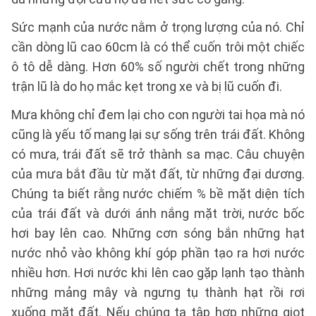
Sức mạnh của nước nằm ở trọng lượng của nó. Chỉ
cần dòng lũ cao 60cm là có thể cuốn trôi một chiếc
ô tô dễ dàng. Hơn 60% số người chết trong những
trận lũ là do họ mắc kẹt trong xe và bị lũ cuốn đi.
Mưa không chỉ đem lại cho con người tai họa mà nó
cũng là yếu tố mang lại sự sống trên trái đất. Không
có mưa, trái đất sẽ trở thành sa mạc. Câu chuyện
của mưa bắt đầu từ mặt đất, từ những đại dương.
Chúng ta biết rằng nước chiếm % bề mặt diện tích
của trái đất và dưới ánh nắng mặt trời, nước bốc
hơi bay lên cao. Những cơn sóng bắn những hạt
nước nhỏ vào không khí góp phần tạo ra hơi nước
nhiều hơn. Hơi nước khi lên cao gặp lạnh tạo thành
những mảng mây và ngưng tụ thành hạt rồi rơi
xuống mặt đất. Nếu chúng ta tập hợp những giọt