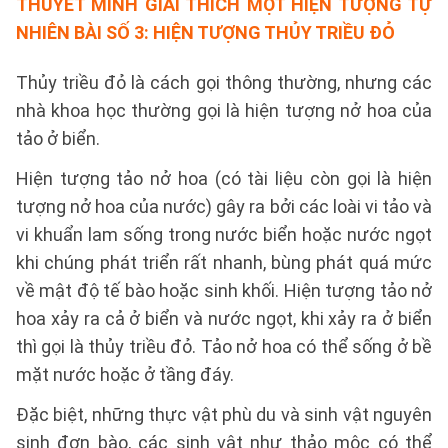
THUYẾT MINH GIẢI THÍCH MỘT HIỆN TƯỢNG TỰ
NHIÊN BÀI SỐ 3:
HIỆN TƯỢNG THỦY TRIỀU ĐỎ
Thủy triều đỏ là cách gọi thông thường, nhưng các
nhà khoa học thường gọi là hiện tượng nở hoa của
tảo ở biển.
Hiện tượng tảo nở hoa (có tài liệu còn gọi là hiện
tượng nở hoa của nước) gây ra bởi các loài vi tảo và
vi khuẩn lam sống trong nước biển hoặc nước ngọt
khi chúng phát triển rất nhanh, bùng phát quá mức
về mật độ tế bào hoặc sinh khối. Hiện tượng tảo nở
hoa xảy ra cả ở biển và nước ngọt, khi xảy ra ở biển
thì gọi là thủy triều đỏ. Tảo nở hoa có thể sống ở bề
mặt nước hoặc ở tầng đáy.
Đặc biệt, những thực vật phù du và sinh vật nguyên
sinh đơn bào, các sinh vật như thảo mộc có thể