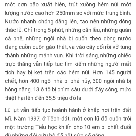
một cơn bão xuất hiện, trút xuồng hẻm núi một
lượng nước cao hơn 250mm so với mức trung bình.
Nước nhanh chóng dâng lên, tạo nên những dòng
thác lũ. Chỉ trong 5 phút, những căn lều, những quán
cà phê, những ngôi nhà bị cuốn theo dòng nước
đang cuồn cuộn gào thét, va vào cây cối rồi vỡ tung
thành những mảnh vụn. Khi trời sáng, những chiếc
trực thăng vẫn tiếp tục tìm kiếm những người mất
tích hay bị kẹt trên các hẻm núi. Hơn 145 người
chết, hơn 400 ngôi nhà bị phá hủy, 300 ngôi nhà bị
hỏng nặng. 13 ô tô bị chìm sâu dưới đáy sông, mức
thiệt hại lên đến 35,5 triệu đô la.
Lũ lụt vẫn tiếp tục hoành hành ở khắp nơi trên đất
Mĩ. Năm 1997, ở Tếch-dát, một cơn lũ đã cuốn trôi
một trường Tiểu học khiến cho 10 em bị chết đuối
dù những đội cứu hộ đã hết sức cố gắng.