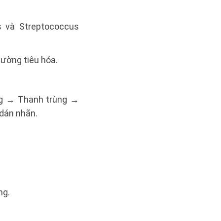
s và Streptococcus
đường tiêu hóa.
ng → Thanh trùng →
dán nhãn.
ng.