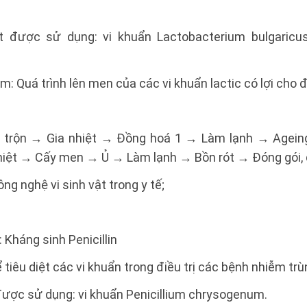
ật được sử dụng: vi khuẩn Lactobacterium bulgaricu
m: Quá trình lên men của các vi khuẩn lactic có lợi cho 
i trộn → Gia nhiệt → Đồng hoá 1 → Làm lạnh → Agei
iệt → Cấy men → Ủ → Làm lạnh → Bồn rót → Đóng gói, 
g nghệ vi sinh vật trong y tế;
 Kháng sinh Penicillin
ể tiêu diệt các vi khuẩn trong điều trị các bệnh nhiễm trù
 được sử dụng: vi khuẩn Penicillium chrysogenum.