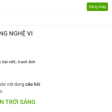
Đăng nhập
NG NGHỆ VI
 bài viết, tranh ảnh
huộc nội dung
câu hỏi
o.
N TRỜI SÁNG