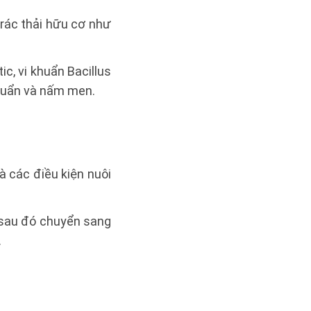
ủ rác thải hữu cơ như
ic, vi khuẩn Bacillus
khuẩn và nấm men.
à các điều kiện nuôi
) sau đó chuyển sang
.