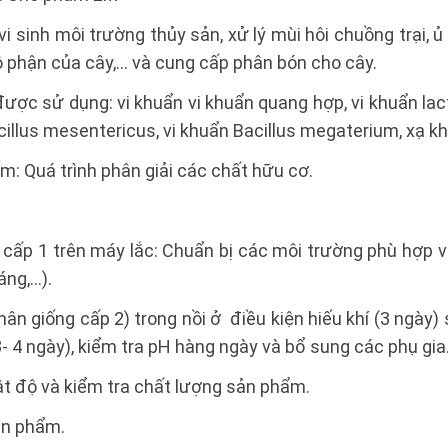
ệ vi sinh môi trường thủy sản, xử lý mùi hôi chuồng trại, 
ộ phận của cây,... và cung cấp phân bón cho cây.
được sử dụng: vi khuẩn vi khuẩn quang hợp, vi khuẩn lact
Bacillus mesentericus, vi khuẩn Bacillus megaterium, xạ 
m: Quá trình phân giải các chất hữu cơ.
cấp 1 trên máy lắc: Chuẩn bị các môi trường phù hợp v
ng,...).
ân giống cấp 2) trong nồi ở điều kiện hiếu khí (3 ngày
3- 4 ngày), kiểm tra pH hàng ngày và bổ sung các phụ gia
t độ và kiểm tra chất lượng sản phẩm.
ản phẩm.