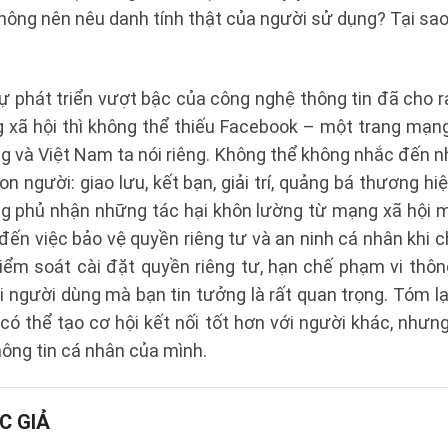
hông nên nêu danh tính thật của người sử dụng? Tại sa
ự phát triển vượt bậc của công nghệ thông tin đã cho 
 xã hội thì không thể thiếu Facebook – một trang mạng
ung và Việt Nam ta nói riêng. Không thể không nhắc đến
n người: giao lưu, kết bạn, giải trí, quảng bá thương 
g phủ nhận những tác hại khôn lường từ mạng xã hội m
ến việc bảo vệ quyền riêng tư và an ninh cá nhân khi ch
iểm soát cài đặt quyền riêng tư, hạn chế phạm vi thôn
i người dùng mà bạn tin tưởng là rất quan trọng. Tóm lại
 có thể tạo cơ hội kết nối tốt hơn với người khác, như
hông tin cá nhân của mình.
C GIẢ