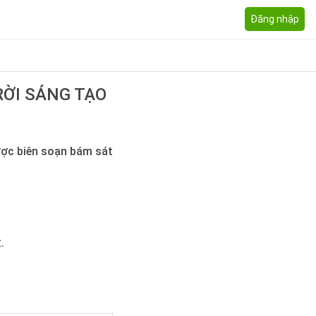
Đăng nhập
RỜI SÁNG TẠO
ược biên soạn bám sát
.