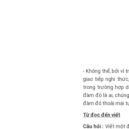
- Không thể, bởi vì
giao tiếp nghi thức
trong trường hợp d
đàm đó là ai, chún
đàm đó thoải mái tự
Từ đọc đến viết
Câu hỏi :
Viết một đ