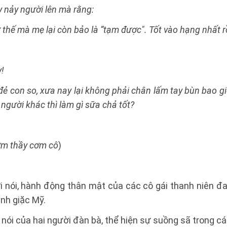
y nảy người lên mà rằng:
 thế mà mẹ lại còn bảo là “tạm được". Tốt vào hạng nhất r
y!
đẻ con so, xưa nay lại không phải chân lấm tay bùn bao giờ
người khác thì làm gì sữa chả tốt?
m thầy cơm cô
)
 lời nói, hành động thân mật của các cô gái thanh niên đ
ánh giặc Mỹ.
lời nói của hai người đàn bà, thể hiện sự suồng sã trong c