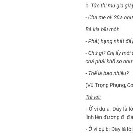
b.
Tức thì mụ già giẫ
- Cha mẹ ơi! Sữa như
Bà kia bĩu môi:
- Phải, hạng nhất đấ
- Chứ gì? Chị ấy mới 
chả phải khổ sơ như 
- Thế là bao nhiêu?
(Vũ Trọng Phụng,
Cơ
Trả lời:
- Ở ví dụ a. Đây là
lính lên đường đi đ
- Ở ví dụ b: Đây là 