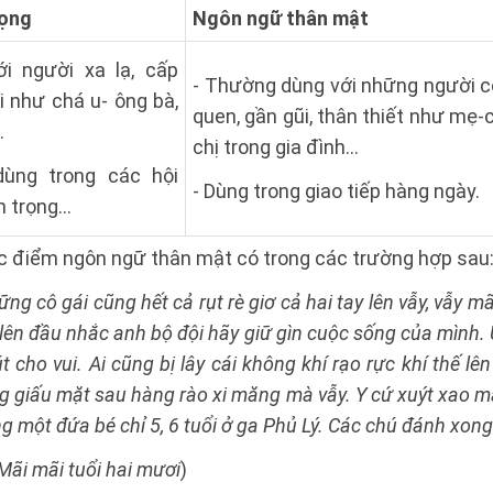
rọng
Ngôn ngữ thân mật
i người xa lạ, cấp
- Thường dùng với những người c
ổi như chá u- ông bà,
quen, gần gũi, thân thiết như mẹ-
…
chị trong gia đình…
ùng trong các hội
- Dùng trong giao tiếp hàng ngày.
n trọng…
c điểm ngôn ngữ thân mật có trong các trường hợp sau
ững cô gái cũng hết cả rụt rè giơ cả hai tay lên vẫy, vẫy mã
 lên đầu nhắc anh bộ đội hãy giữ gìn cuộc sống của mình.
 cho vui. Ai cũng bị lây cái không khí rạo rực khí thế l
 giấu mặt sau hàng rào xi măng mà vẫy. Y cứ xuýt xao mãi
ng một đứa bé chỉ 5, 6 tuổi ở ga Phủ Lý. Các chú đánh xon
Mãi mãi tuổi hai mươi
)