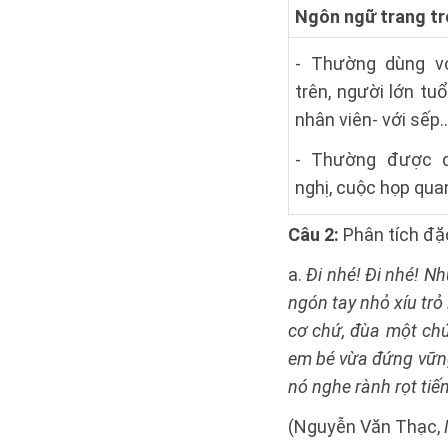
Ngôn ngữ trang t
- Thường dùng vớ
trên, người lớn tu
nhân viên- với sếp
- Thường được d
nghị, cuộc họp qua
Câu 2:
Phân tích đặ
a.
Đi nhé! Đi nhé! Nh
ngón tay nhỏ xíu trỏ
cơ chứ, đùa một chút
em bé vừa đứng vững
nó nghe rành rọt tiế
(Nguyễn Văn Thạc,