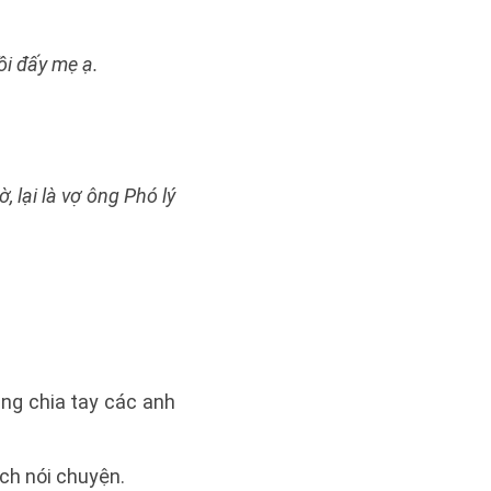
ồi đấy mẹ ạ.
, lại là vợ ông Phó lý
ang chia tay các anh
ách nói chuyện.