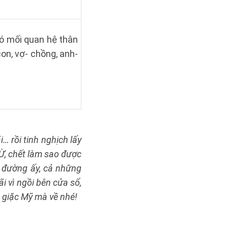
ó mối quan hệ thân
con, vợ- chồng, anh-
:
i… rồi tinh nghịch lấy
 Ừ, chết làm sao được
ên đường ấy, cả những
 vì ngồi bên cửa sổ,
g giặc Mỹ mà về nhé!