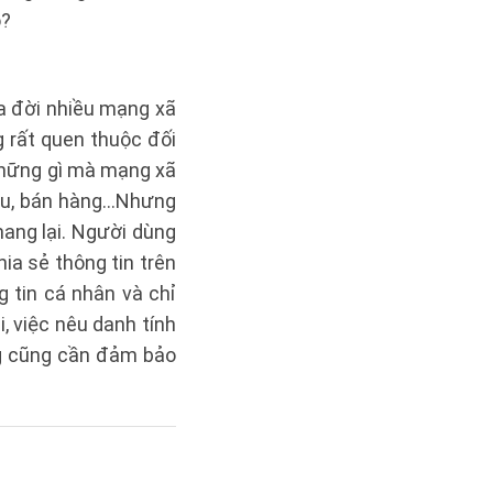
o?
ra đời nhiều mạng xã
 rất quen thuộc đối
 những gì mà mạng xã
hiệu, bán hàng…Nhưng
ang lại. Người dùng
ia sẻ thông tin trên
g tin cá nhân và chỉ
, việc nêu danh tính
ng cũng cần đảm bảo