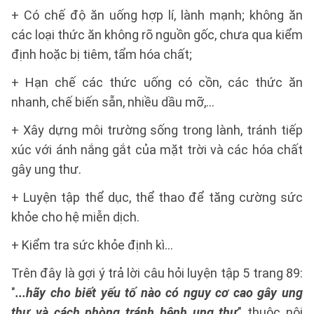
+ Có chế độ ăn uống hợp lí, lành mạnh; không ăn
các loại thức ăn không rõ nguồn gốc, chưa qua kiểm
định hoặc bị tiêm, tẩm hóa chất;
+ Hạn chế các thức uống có cồn, các thức ăn
nhanh, chế biến sẵn, nhiều dầu mỡ,...
+ Xây dựng môi trường sống trong lành, tránh tiếp
xúc với ánh nắng gắt của mặt trời và các hóa chất
gây ung thư.
+ Luyện tập thể dục, thể thao để tăng cường sức
khỏe cho hệ miễn dịch.
+ Kiểm tra sức khỏe định kì…
Trên đây là gợi ý trả lời câu hỏi luyện tập 5 trang 89:
"
...hãy cho biết yếu tố nào có nguy cơ cao gây ung
thư và cách phòng tránh bệnh ung thư
" thuộc nội