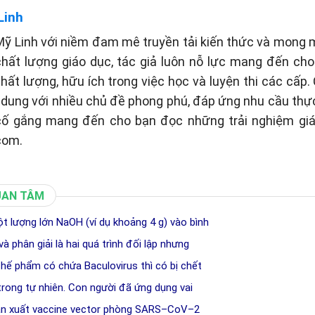
Linh
ỹ Linh với niềm đam mê truyền tải kiến thức và mong
hất lượng giáo dục, tác giả luôn nỗ lực mang đến ch
chất lượng, hữu ích trong việc học và luyện thi các cấp.
i dung với nhiều chủ đề phong phú, đáp ứng nhu cầu thự
 cố gắng mang đến cho bạn đọc những trải nghiệm giá
com.
UAN TÂM
 lượng lớn NaOH (ví dụ khoảng 4 g) vào bình
à phân giải là hai quá trình đối lập nhưng
chế phẩm có chứa Baculovirus thì có bị chết
 trong tự nhiên. Con người đã ứng dụng vai
sản xuất vaccine vector phòng SARS–CoV–2