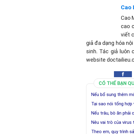
Cao 
Cao M
cao c
viết 
giả đa dạng hóa nộ
sinh. Tác giả luôn
website doctailieu.
CÓ THỂ BẠN Q
Nếu bổ sung thêm một
Tại sao nói tổng hợp v
Nếu trâu, bò ăn phải 
Nêu vai trò của virus
Theo em, quy trình 