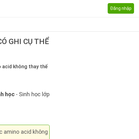
Đăng nhập
CÓ GHI CỤ THỂ
o acid không thay thế
nh học
- Sinh học lớp
ác amino acid không