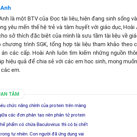
 Anh
Anh là một BTV của Đọc tài liêu, hiện đang sinh sống và 
òng yêu mến thế hệ trẻ và tâm huyết với giáo dục, Hoài
cho sở thích đặc biệt của mình là sưu tầm tài liệu về gi
eo chương trình SGK, tổng hợp tài liệu tham khảo theo
p án các cấp. Hoài Anh luôn tìm kiếm những nguồn thôn
p hiệu quả để chia sẻ với các em học sinh, mong muố
 các em.
UAN TÂM
 nêu chức năng chính của protein trên màng
giữa các đơn phân tạo nên phân tử protein
chế phẩm có chứa Baculovirus thì có bị chết
 trong tự nhiên. Con người đã ứng dụng vai