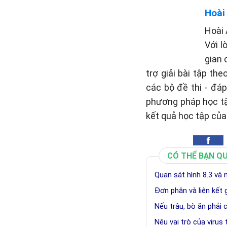
Hoài
Hoài 
Với l
gian 
trợ giải bài tập th
các bộ đề thi - đá
phương pháp học tậ
kết quả học tập của
CÓ THỂ BẠN Q
Quan sát hình 8.3 và
Đơn phân và liên kết 
Nếu trâu, bò ăn phải 
Nêu vai trò của virus