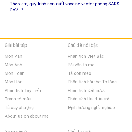
Theo em, quy trình sản xuất vaccine vector phòng SARS–
CoV–2
Giải bài tập
Chủ đề nổi bật
Môn Văn
Phân tích Việt Bắc
Môn Anh
Bài văn tả mẹ
Môn Toán
Tả con mèo
Môn Hóa
Phân tích bài thơ Tỏ lòng
Phân tích Tây Tiến
Phân tích Đất nước
Tranh tô màu
Phân tích Hai đứa trẻ
Tả cây phượng
Định hướng nghề nghiệp
About us on about.me
Soạn văn 6
Chủ đề mới