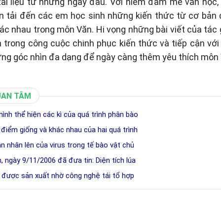
tài liệu từ những ngày đầu. Với niềm đam mê văn học
n tải đến các em học sinh những kiến thức từ cơ bản
c nhau trong môn Văn. Hi vọng những bài viết của tác gi
 trong công cuộc chinh phục kiến thức và tiếp cận vớ
ững góc nhìn đa dạng để ngày càng thêm yêu thích môn 
UAN TÂM
ình thể hiện các kì của quá trình phân bào
 điểm giống và khác nhau của hai quá trình
ạn nhân lên của virus trong tế bào vật chủ
 ngày 9/11/2006 đã đưa tin: Diện tích lúa
s được sản xuất nhờ công nghệ tái tổ hợp