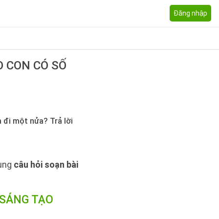
Đăng nhập
O CON CÓ SỐ
 đi một nửa? Trả lời
dung
câu hỏi soạn bài
 SÁNG TẠO