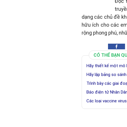
Đọc 
truyề
dạng các chủ đề khá
hữu ích cho các em
rộng phong phú, nh
CÓ THỂ BẠN Q
Hãy thiết kế một mô h
Hãy lập bảng so sánh
Trình bày các giai đo
Báo điện tử Nhân Dân,
Các loại vaccine viru