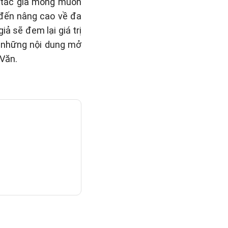
, tác giả mong muốn
 đến nâng cao về đa
ả sẽ đem lại giá trị
i những nội dung mở
Văn.