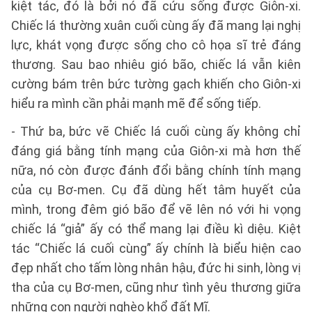
kiệt tác, đó là bởi nó đã cứu sống được Giôn-xi.
Chiếc lá thường xuân cuối cùng ấy đã mang lại nghị
lực, khát vọng được sống cho cô họa sĩ trẻ đáng
thương. Sau bao nhiêu gió bão, chiếc lá vẫn kiên
cường bám trên bức tường gạch khiến cho Giôn-xi
hiểu ra mình cần phải mạnh mẽ để sống tiếp.
- Thứ ba, bức vẽ Chiếc lá cuối cùng ấy không chỉ
đáng giá bằng tính mạng của Giôn-xi mà hơn thế
nữa, nó còn được đánh đổi bằng chính tính mạng
của cụ Bơ-men. Cụ đã dùng hết tâm huyết của
mình, trong đêm gió bão để vẽ lên nó với hi vọng
chiếc lá “giả” ấy có thể mang lại điều kì diệu. Kiệt
tác “Chiếc lá cuối cùng” ấy chính là biểu hiện cao
đẹp nhất cho tấm lòng nhân hậu, đức hi sinh, lòng vị
tha của cụ Bơ-men, cũng như tình yêu thương giữa
những con người nghèo khổ đất Mĩ.