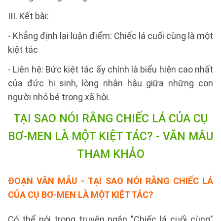
III. Kết bài:
- Khẳng định lại luận điểm: Chiếc lá cuối cùng là một
kiệt tác
- Liên hệ: Bức kiệt tác ấy chính là biểu hiện cao nhất
của đức hi sinh, lòng nhân hậu giữa những con
người nhỏ bé trong xã hội.
TẠI SAO NÓI RẰNG CHIẾC LÁ CỦA CỤ
BƠ-MEN LÀ MỘT KIỆT TÁC? -
VĂN MẪU
THAM KHẢO
ĐOẠN VĂN MẪU
- TẠI SAO NÓI RẰNG CHIẾC LÁ
CỦA CỤ BƠ-MEN LÀ MỘT KIỆT TÁC?
Có thể nói trong truyện ngắn "Chiếc lá cuối cùng"