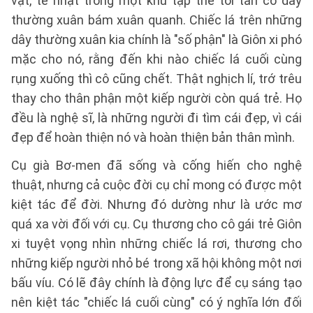
vật, tẻ nhạt trong một khu tập thể tồi tàn có dây
thường xuân bám xuân quanh. Chiếc lá trên những
dây thường xuân kia chính là "số phận" là Giôn xi phó
mặc cho nó, rằng đến khi nào chiếc lá cuối cùng
rụng xuống thì cô cũng chết. Thật nghịch lí, trớ trêu
thay cho thân phận một kiếp người còn quá trẻ. Họ
đều là nghệ sĩ, là những người đi tìm cái đẹp, vì cái
đẹp để hoàn thiện nó và hoàn thiện bản thân mình.
Cụ già Bơ-men đã sống và cống hiến cho nghệ
thuật, nhưng cả cuộc đời cụ chỉ mong có được một
kiệt tác để đời. Nhưng đó dường như là ước mơ
quá xa vời đối với cụ. Cụ thương cho cô gái trẻ Giôn
xi tuyệt vọng nhìn những chiếc lá rơi, thương cho
những kiếp người nhỏ bé trong xã hội không một nơi
bấu víu. Có lẽ đây chính là động lực để cụ sáng tạo
nên kiệt tác "chiếc lá cuối cùng" có ý nghĩa lớn đối