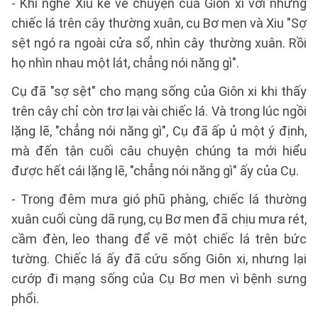
- Khi nghe Xiu kể về chuyện của Giôn xi với những
chiếc lá trên cây thường xuân, cụ Bơ men và Xiu "Sợ
sệt ngó ra ngoài cửa sổ, nhìn cây thường xuân. Rồi
họ nhìn nhau một lát, chẳng nói năng gì".
Cụ đã "sợ sệt" cho mạng sống của Giôn xi khi thấy
trên cây chỉ còn trơ lại vài chiếc lá. Và trong lúc ngồi
lặng lẽ, "chẳng nói năng gì", Cụ đã ấp ủ một ý định,
mà đến tận cuối câu chuyện chúng ta mới hiểu
được hết cái lặng lẽ, "chẳng nói năng gì" ấy của Cụ.
- Trong đêm mưa gió phũ phàng, chiếc lá thường
xuân cuối cùng dã rụng, cụ Bơ men đã chịu mưa rét,
cầm đèn, leo thang để vẽ một chiếc lá trên bức
tường. Chiếc lá ấy đã cứu sống Giôn xi, nhưng lại
cướp đi mạng sống của Cụ Bơ men vì bệnh sưng
phổi.