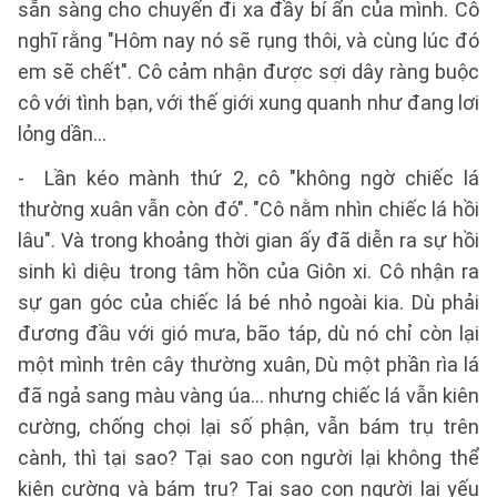
sẵn sàng cho chuyến đi xa đầy bí ẩn của mình. Cô
nghĩ rằng "Hôm nay nó sẽ rụng thôi, và cùng lúc đó
em sẽ chết". Cô cảm nhận được sợi dây ràng buộc
cô với tình bạn, với thế giới xung quanh như đang lơi
lỏng dần...
- Lần kéo mành thứ 2, cô "không ngờ chiếc lá
thường xuân vẫn còn đó". "Cô nằm nhìn chiếc lá hồi
lâu". Và trong khoảng thời gian ấy đã diễn ra sự hồi
sinh kì diệu trong tâm hồn của Giôn xi. Cô nhận ra
sự gan góc của chiếc lá bé nhỏ ngoài kia. Dù phải
đương đầu với gió mưa, bão táp, dù nó chỉ còn lại
một mình trên cây thường xuân, Dù một phần rìa lá
đã ngả sang màu vàng úa... nhưng chiếc lá vẫn kiên
cường, chống chọi lại số phận, vẫn bám trụ trên
cành, thì tại sao? Tại sao con người lại không thể
kiên cường và bám trụ? Tại sao con người lại yếu