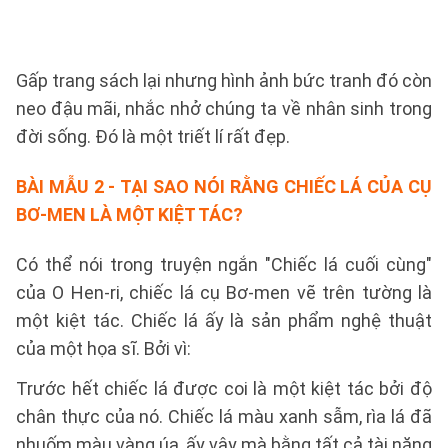
Gấp trang sách lại nhưng hình ảnh bức tranh đó còn
neo đậu mãi, nhắc nhở chúng ta về nhân sinh trong
đời sống. Đó là một triết lí rất đẹp.
BÀI MẪU 2
- TẠI SAO NÓI RẰNG CHIẾC LÁ CỦA CỤ
BƠ-MEN LÀ MỘT KIỆT TÁC?
Có thể nói trong truyện ngắn "Chiếc lá cuối cùng"
của O Hen-ri, chiếc lá cụ Bơ-men vẽ trên tường là
một kiệt tác. Chiếc lá ấy là sản phẩm nghệ thuật
của một họa sĩ. Bởi vì:
Trước hết chiếc lá được coi là một kiệt tác bởi độ
chân thực của nó. Chiếc lá màu xanh sẫm, rìa lá đã
nhuốm màu vàng úa, ấy vậy mà bằng tất cả tài năng