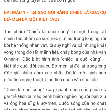
đến sự sống tuyệt vời của con người.
BÀI MẪU 1
- TẠI SAO NÓI RẰNG CHIẾC LÁ CỦA CỤ
BƠ-MEN LÀ MỘT KIỆT TÁC?
Tác phẩm "Chiếc lá cuối cùng" là một trong rất
nhiều tác phẩm có sức neo giữ lâu trong long người
bởi hệ thống nhân vật, lối suy nghĩ và cả những khát
vọng trong đó rất mãnh liệt, cháy bỏng của nhà văn
O-hen-ri. Đặc biệt hình ảnh "chiếc lá cuối cùng" –
kiệt tác cuối đời của cụ Bơ-men lại để lại trong long
độc giả nhiều cảm xúc nhất. Đó là một hình ảnh
giàu tính nghệ thuật, giàu tính nhân văn sâu sắc.
"Chiếc lá cuối cùng" xoay quanh cuộc sống của cô
gái trẻ Giôn xi mắc bệnh hiểm nghèo, người bạn Xiu
và ông họa sĩ già Bơ-men. Cuộc sống của họ chật