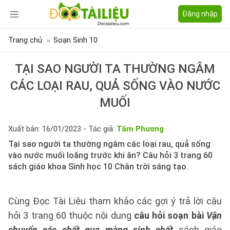
Đăng nhập
Trang chủ
Soạn Sinh 10
TẠI SAO NGƯỜI TA THƯỜNG NGÂM
CÁC LOẠI RAU, QUẢ SỐNG VÀO NƯỚC
MUỐI
Xuất bản: 16/01/2023 - Tác giả:
Tâm Phương
Tại sao người ta thường ngâm các loại rau, quả sống
vào nước muối loãng trước khi ăn? Câu hỏi 3 trang 60
sách giáo khoa Sinh học 10 Chân trời sáng tạo.
Cùng Đọc Tài Liệu tham khảo các gợi ý trả lời câu
hỏi 3 trang 60 thuộc nội dung
câu hỏi soạn bài
Vận
chuyển các chất qua màng sinh chất
sách giáo