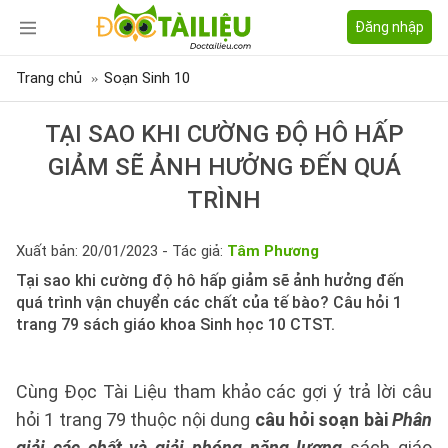
Đăng nhập
Trang chủ
Soạn Sinh 10
TẠI SAO KHI CƯỜNG ĐỘ HÔ HẤP
GIẢM SẼ ẢNH HƯỞNG ĐẾN QUÁ
TRÌNH
Xuất bản: 20/01/2023 - Tác giả:
Tâm Phương
Tại sao khi cường độ hô hấp giảm sẽ ảnh hưởng đến
quá trình vận chuyển các chất của tế bào? Câu hỏi 1
trang 79 sách giáo khoa Sinh học 10 CTST.
Cùng Đọc Tài Liệu tham khảo các gợi ý trả lời câu
hỏi 1 trang 79 thuộc nội dung
câu hỏi soạn bài
Phân
giải các chất và giải phóng năng lượng
sách giáo