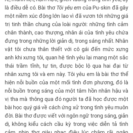
là điều dễ có. Bài thơ
Tôi yêu em
của Pu-skin đã gây
một niềm xúc động lớn lao vì đã vươn tới những giá
trị tinh thần chung của loài người: những tình cảm
chân thành, cao thượng, nhân ái của tình yêu chứa
đựng trong những lời giản dị, trong sáng nhất. Nhân
vật tôi chưa thân thiết với cô gái đến mức xưng
anh khi xưng tôi, quan hệ tình yêu lại mang một sắc
thái trầm tĩnh, tự tin, được bộc lộ qua hai đại từ
nhân xưng tôi và em này. Tôi yêu em là bài thơ thể
hiện nỗi buồn của một mối tình đơn phương, đó là
nỗi buồn trong sáng của một tâm hồn nhân hậu và
vị tha mà thông qua đó người ta đã học được một
bài học quý giá về cách ứng xử trong tình yêu muôn
đời. Bài thơ được viết với ngôn ngữ trong sáng, giản
dị, không kiểu cách cầu kỳ trong việc diễn tả tình
cảm, nhịp thơ giàu nhạc điệu lúc chậm rãi, ngập