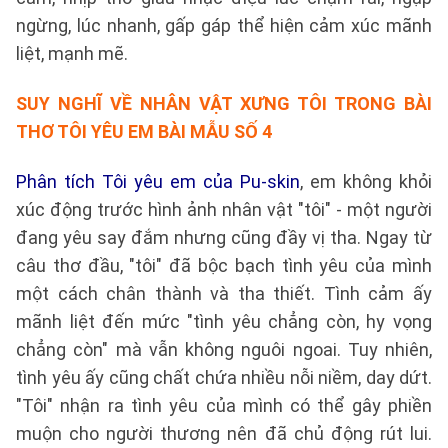
ngừng, lúc nhanh, gấp gáp thể hiện cảm xúc mãnh
liệt, mạnh mẽ.
SUY NGHĨ VỀ NHÂN VẬT XƯNG TÔI TRONG BÀI
THƠ TÔI YÊU EM BÀI
MẪU SỐ 4
Phân tích Tôi yêu em của Pu-skin
, em không khỏi
xúc động trước hình ảnh nhân vật "tôi" - một người
đang yêu say đắm nhưng cũng đầy vị tha. Ngay từ
câu thơ đầu, "tôi" đã bộc bạch tình yêu của mình
một cách chân thành và tha thiết. Tình cảm ấy
mãnh liệt đến mức "tình yêu chẳng còn, hy vọng
chẳng còn" mà vẫn không nguôi ngoai. Tuy nhiên,
tình yêu ấy cũng chất chứa nhiều nỗi niềm, day dứt.
"Tôi" nhận ra tình yêu của mình có thể gây phiền
muộn cho người thương nên đã chủ động rút lui.