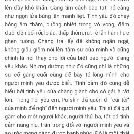
lên đầy khó khăn. Càng tìm cách dập tắt, nó càng
như ngọn lửa bùng lên mãnh liệt. Tình yêu đó cháy
bỏng âm thầm, cuồng nhiệt trong vô vọng, đắm
đuối đến bối rối, lo âu, thấp thỏm, rụt rè lẫn hậm hực
ghen tuông. Chàng trai ấy đã không ngần ngại,
không giấu giếm nói lên tâm sự của mình và cũng
chính là nói thay cho lời của biết bao người đang
yêu khác. Nhưng dường như đó cũng chỉ là những
sự cố gắng cuối cùng để bày tỏ lòng mình cho
người mình yêu được biết. Tình cảm đó cũng dễ
hiểu bởi tình yêu của chàng giành cho cô gái là rất
lớn. Trong Tôi yêu em, Pu-skin đã quên đi “cái tôi”
của mình để nghĩ đến người mình yêu. Thi sĩ đã gửi
gắm cho một người khác, người thứ ba, tất cả tình
cảm nâng niu, trân trọng đối với người mình yêu và
ao ước mong nàng được hạnh phúc. Đó là một thái