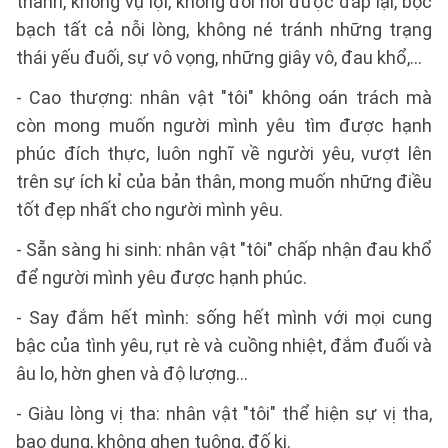
thành, không vụ lợi, không đòi hỏi được đáp lại, bộc
bạch tất cả nỗi lòng, không né tránh những trạng
thái yếu đuối, sự vô vọng, những giây vô, đau khổ,...
- Cao thượng: nhân vật "tôi" không oán trách mà
còn mong muốn người mình yêu tìm được hạnh
phúc đích thực, luôn nghĩ về người yêu, vượt lên
trên sự ích kỉ của bản thân, mong muốn những điều
tốt đẹp nhất cho người mình yêu.
- Sẵn sàng hi sinh: nhân vật "tôi" chấp nhận đau khổ
để người mình yêu được hạnh phúc.
- Say đắm hết mình: sống hết mình với mọi cung
bậc của tình yêu, rụt rè và cuồng nhiệt, đắm đuối và
âu lo, hờn ghen và độ lượng...
- Giàu lòng vị tha: nhân vật "tôi" thể hiện sự vị tha,
bao dung, không ghen tuông, đố kị.