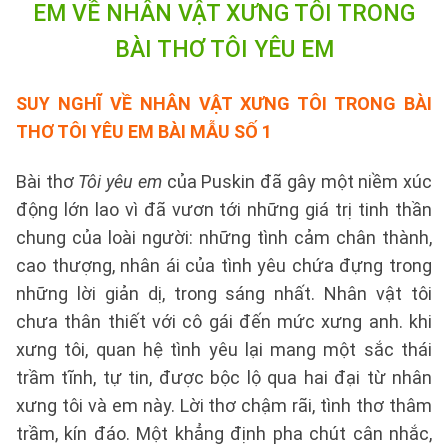
EM VỀ NHÂN VẬT XƯNG TÔI TRONG
BÀI THƠ TÔI YÊU EM
SUY NGHĨ VỀ NHÂN VẬT XƯNG TÔI TRONG BÀI
THƠ TÔI YÊU EM BÀI
MẪU SỐ 1
Bài thơ
Tôi yêu em
của Puskin đã gây một niềm xúc
động lớn lao vì đã vươn tới những giá trị tinh thần
chung của loài người: những tình cảm chân thành,
cao thượng, nhân ái của tình yêu chứa đựng trong
những lời giản dị, trong sáng nhất. Nhân vật tôi
chưa thân thiết với cô gái đến mức xưng anh. khi
xưng tôi, quan hệ tình yêu lại mang một sắc thái
trầm tĩnh, tự tin, được bộc lộ qua hai đại từ nhân
xưng tôi và em này. Lời thơ chậm rãi, tình thơ thâm
trầm, kín đáo. Một khẳng định pha chút cân nhắc,