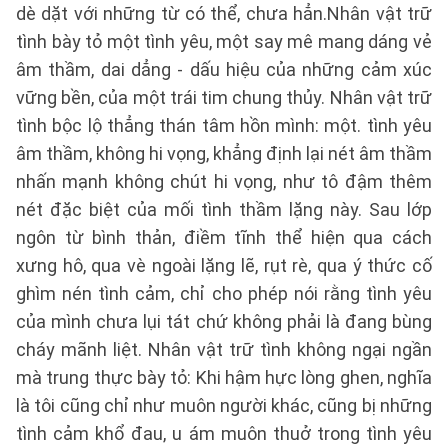
dè dặt với những từ có thể, chưa hẳn.Nhân vật trữ
tình bày tỏ một tình yêu, một say mê mang dáng vẻ
âm thầm, dai dẳng - dấu hiệu của những cảm xúc
vững bền, của một trái tim chung thủy. Nhân vật trữ
tình bộc lộ thẳng thán tâm hồn mình: một. tình yêu
âm thầm, không hi vọng, khẳng định lại nét âm thầm
nhấn mạnh không chút hi vọng, như tô đậm thêm
nét đặc biệt của mối tình thầm lặng này. Sau lớp
ngôn từ bình thản, điềm tĩnh thể hiện qua cách
xưng hô, qua vè ngoài lặng lẽ, rụt rè, qua ý thức cố
ghìm nén tình cảm, chỉ cho phép nói rằng tình yêu
của mình chưa lụi tát chứ không phải là đang bùng
cháy mãnh liệt. Nhân vật trữ tình không ngại ngần
mà trung thực bày tỏ: Khi hậm hực lòng ghen, nghĩa
là tôi cũng chỉ như muôn người khác, cũng bị những
tình cảm khổ đau, u ám muôn thuở trong tình yêu