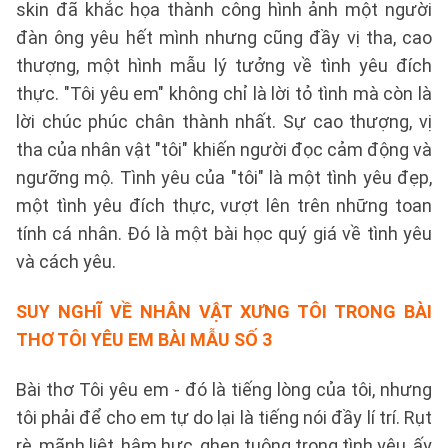
skin đã khắc họa thành công hình ảnh một người
đàn ông yêu hết mình nhưng cũng đầy vị tha, cao
thượng, một hình mẫu lý tưởng về tình yêu đích
thực. "Tôi yêu em" không chỉ là lời tỏ tình mà còn là
lời chúc phúc chân thành nhất. Sự cao thượng, vị
tha của nhân vật "tôi" khiến người đọc cảm động và
ngưỡng mộ. Tình yêu của "tôi" là một tình yêu đẹp,
một tình yêu đích thực, vượt lên trên những toan
tính cá nhân. Đó là một bài học quý giá về tình yêu
và cách yêu.
SUY NGHĨ VỀ NHÂN VẬT XƯNG TÔI TRONG BÀI
THƠ TÔI YÊU EM BÀI
MẪU SỐ 3
Bài thơ Tôi yêu em - đó là tiếng lòng của tôi, nhưng
tôi phải để cho em tự do lại là tiếng nói đầy lí trí. Rụt
rè, mãnh liệt, hậm hực, ghen tuông trong tình yêu, ấy