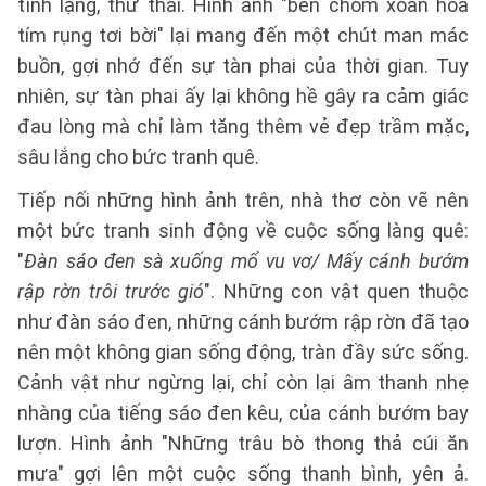
tĩnh lặng, thư thái. Hình ảnh "bên chòm xoan hoa
tím rụng tơi bời" lại mang đến một chút man mác
buồn, gợi nhớ đến sự tàn phai của thời gian. Tuy
nhiên, sự tàn phai ấy lại không hề gây ra cảm giác
đau lòng mà chỉ làm tăng thêm vẻ đẹp trầm mặc,
sâu lắng cho bức tranh quê.
Tiếp nối những hình ảnh trên, nhà thơ còn vẽ nên
một bức tranh sinh động về cuộc sống làng quê:
"
Đàn sáo đen sà xuống mổ vu vơ/ Mấy cánh bướm
rập rờn trôi trước gió
". Những con vật quen thuộc
như đàn sáo đen, những cánh bướm rập rờn đã tạo
nên một không gian sống động, tràn đầy sức sống.
Cảnh vật như ngừng lại, chỉ còn lại âm thanh nhẹ
nhàng của tiếng sáo đen kêu, của cánh bướm bay
lượn. Hình ảnh "Những trâu bò thong thả cúi ăn
mưa" gợi lên một cuộc sống thanh bình, yên ả.