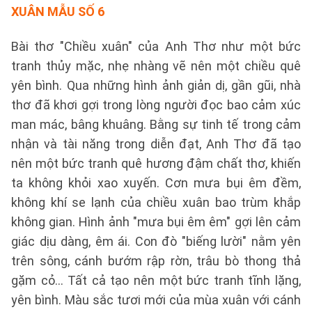
XUÂN
MẪU SỐ 6
Bài thơ "Chiều xuân" của Anh Thơ như một bức
tranh thủy mặc, nhẹ nhàng vẽ nên một chiều quê
yên bình. Qua những hình ảnh giản dị, gần gũi, nhà
thơ đã khơi gợi trong lòng người đọc bao cảm xúc
man mác, bâng khuâng. Bằng sự tinh tế trong cảm
nhận và tài năng trong diễn đạt, Anh Thơ đã tạo
nên một bức tranh quê hương đậm chất thơ, khiến
ta không khỏi xao xuyến. Cơn mưa bụi êm đềm,
không khí se lạnh của chiều xuân bao trùm khắp
không gian. Hình ảnh "mưa bụi êm êm" gợi lên cảm
giác dịu dàng, êm ái. Con đò "biếng lười" nằm yên
trên sông, cánh bướm rập rờn, trâu bò thong thả
gặm cỏ... Tất cả tạo nên một bức tranh tĩnh lặng,
yên bình. Màu sắc tươi mới của mùa xuân với cánh