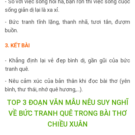
- So với việc sống hối hả, bận rộn thì việc sống cuộc
sống giản dị lại là xa xỉ.
- Bức tranh tĩnh lặng, thanh nhã, tươi tắn, đượm
buồn.
3. KẾT BÀI
- Khẳng định lại vẻ đẹp bình dị, gần gũi của bức
tranh quê.
- Nêu cảm xúc của bản thân khi đọc bài thơ (yên
bình, thư thái, nhớ quê hương,...).
TOP 3 ĐOẠN VĂN MẪU NÊU SUY NGHĨ
VỀ BỨC TRANH QUÊ TRONG BÀI THƠ
CHIỀU XUÂN