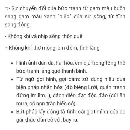
=> Sự chuyển đổi của bức tranh từ gam màu buồn
sang gam màu xanh "biếc" của sự sống, từ tĩnh
sang động.
- Không khí và nhịp sống thôn quê:
+ Không khí thơ mộng, êm đềm, tĩnh lặng:
Hình ảnh dân dã, hài hòa, êm dịu trong tổng thể
bức tranh làng quê thanh bình.
Từ ngữ gợi hình, gợi cảm: sử dụng hiệu quả
biện pháp nhân hóa (đò biếng lười, quán tranh
đứng im lìm…), cách diễn đạt độc đáo (cúi ăn
mưa, cỏ non tràn biếc cỏ)…
Bút pháp lấy động tả tĩnh: cái giật mình của cô
gái khác đàn cò vút bay ra.