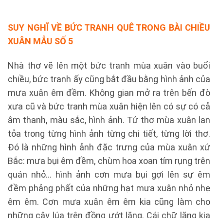
SUY NGHĨ VỀ BỨC TRANH QUÊ TRONG BÀI CHIỀU
XUÂN
MẪU SỐ 5
Nhà thơ vẽ lên một bức tranh mùa xuân vào buổi
chiều, bức tranh ấy cũng bắt đầu bằng hình ảnh của
mưa xuân êm đềm. Không gian mở ra trên bến đò
xưa cũ và bức tranh mùa xuân hiện lên có sự có cả
âm thanh, màu sắc, hình ảnh. Tứ thơ mùa xuân lan
tỏa trong từng hình ảnh từng chi tiết, từng lời thơ.
Đó là những hình ảnh đặc trưng của mùa xuân xứ
Bắc: mưa bụi êm đềm, chùm hoa xoan tím rụng trên
quán nhỏ… hình ảnh cơn mưa bụi gợi lên sự êm
đềm phảng phất của những hạt mưa xuân nhỏ nhẹ
êm êm. Cơn mưa xuân êm êm kia cũng làm cho
những cây lúa trên đồng ướt lặng. Cái chữ lặng kia