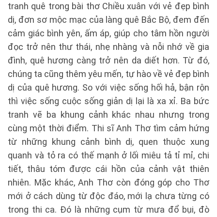
tranh quê trong bài thơ Chiều xuân với vẻ đẹp bình
dị, đơn sơ mộc mạc của làng quê Bắc Bộ, đem đến
cảm giác bình yên, ấm áp, giúp cho tâm hồn người
đọc trở nên thư thái, nhẹ nhàng và nỗi nhớ về gia
đình, quê hương càng trở nên da diết hơn. Từ đó,
chúng ta cũng thêm yêu mến, tự hào về vẻ đẹp bình
dị của quê hương. So với việc sống hối hả, bận rộn
thì việc sống cuộc sống giản dị lại là xa xỉ. Ba bức
tranh vẽ ba khung cảnh khác nhau nhưng trong
cùng một thời điểm. Thi sĩ Anh Thơ tìm cảm hứng
từ những khung cảnh bình dị, quen thuộc xung
quanh và tỏ ra có thế mạnh ở lối miêu tả tỉ mỉ, chi
tiết, thâu tóm được cái hồn của cảnh vật thiên
nhiên. Mặc khác, Anh Thơ còn đóng góp cho Thơ
mới ở cách dùng từ độc đáo, mới lạ chưa từng có
trong thi ca. Đó là những cụm từ mưa đổ bụi, đò