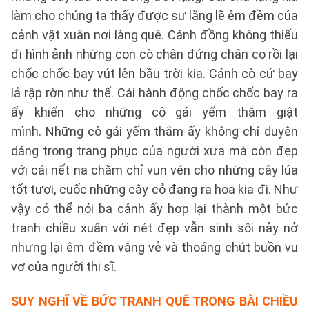
làm cho chúng ta thấy được sự lặng lẽ êm đềm của
cảnh vật xuân nơi làng quê. Cánh đồng không thiếu
đi hình ảnh những con cò chân đứng chân co rồi lại
chốc chốc bay vút lên bầu trời kia. Cánh cò cứ bay
lả rập rờn như thế. Cái hành động chốc chốc bay ra
ấy khiến cho những cô gái yếm thắm giật
mình. Những cô gái yếm thắm ấy không chỉ duyên
dáng trong trang phục của người xưa mà còn đẹp
với cái nết na chăm chỉ vun vén cho những cây lúa
tốt tươi, cuốc những cây cỏ đang ra hoa kia đi. Như
vậy có thể nói ba cảnh ấy hợp lại thành một bức
tranh chiều xuân với nét đẹp vẫn sinh sôi nảy nở
nhưng lại êm đềm vắng vẻ và thoáng chút buồn vu
vơ của người thi sĩ.
SUY NGHĨ VỀ BỨC TRANH QUÊ TRONG BÀI CHIỀU