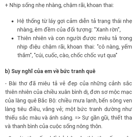
+ Nhịp sống nhẹ nhàng, chậm rãi, khoan thai:
Hệ thống từ láy gợi cảm diễn tả trạng thái nhẹ
nhàng, êm đềm của đối tượng: “Xanh rờn”,
Thiên nhiên và con người được miêu tả trong
nhịp điệu chậm rãi, khoan thai: "cô nàng, yếm
thắm", "cúi, cuốc, cào, chốc chốc vụt qua"
b) Suy nghĩ của em về bức tranh quê
- Bài thơ đã miêu tả vẻ đẹp của những cảnh sắc
thiên nhiên của chiều xuân bình dị, đơn sơ mộc mạc
của làng quê Bắc Bộ: chiều mưa lạnh, bến sông ven
làng tiêu điều, vắng vẻ; một bức tranh dường như
thiếu sắc màu và ánh sáng. => Sự gần gũi, thiết tha
và thanh bình của cuộc sống nông thôn.