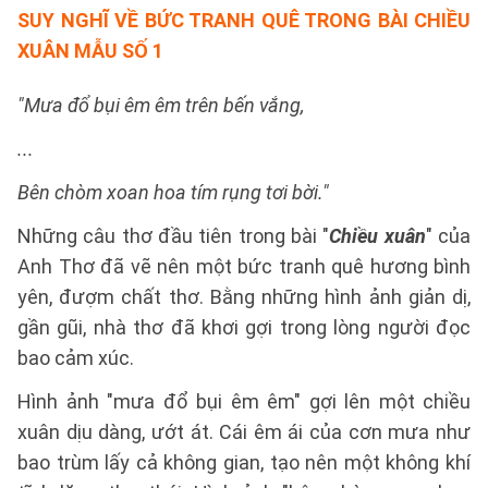
SUY NGHĨ VỀ BỨC TRANH QUÊ TRONG BÀI CHIỀU
XUÂN
MẪU SỐ 1
"Mưa đổ bụi êm êm trên bến vắng,
...
Bên chòm xoan hoa tím rụng tơi bời."
Những câu thơ đầu tiên trong bài "
Chiều xuân
" của
Anh Thơ đã vẽ nên một bức tranh quê hương bình
yên, đượm chất thơ. Bằng những hình ảnh giản dị,
gần gũi, nhà thơ đã khơi gợi trong lòng người đọc
bao cảm xúc.
Hình ảnh "mưa đổ bụi êm êm" gợi lên một chiều
xuân dịu dàng, ướt át. Cái êm ái của cơn mưa như
bao trùm lấy cả không gian, tạo nên một không khí