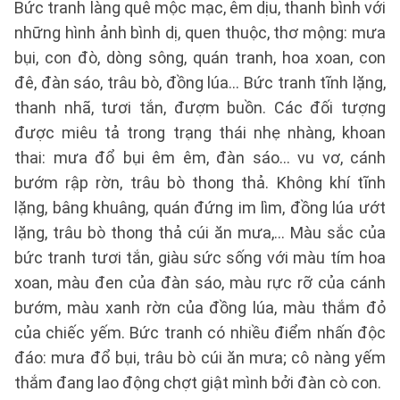
Bức tranh làng quê mộc mạc, êm dịu, thanh bình với
những hình ảnh bình dị, quen thuộc, thơ mộng: mưa
bụi, con đò, dòng sông, quán tranh, hoa xoan, con
đê, đàn sáo, trâu bò, đồng lúa… Bức tranh tĩnh lặng,
thanh nhã, tươi tắn, đượm buồn. Các đối tượng
được miêu tả trong trạng thái nhẹ nhàng, khoan
thai: mưa đổ bụi êm êm, đàn sáo… vu vơ, cánh
bướm rập rờn, trâu bò thong thả. Không khí tĩnh
lặng, bâng khuâng, quán đứng im lìm, đồng lúa ướt
lặng, trâu bò thong thả cúi ăn mưa,… Màu sắc của
bức tranh tươi tắn, giàu sức sống với màu tím hoa
xoan, màu đen của đàn sáo, màu rực rỡ của cánh
bướm, màu xanh rờn của đồng lúa, màu thắm đỏ
của chiếc yếm. Bức tranh có nhiều điểm nhấn độc
đáo: mưa đổ bụi, trâu bò cúi ăn mưa; cô nàng yếm
thắm đang lao động chợt giật mình bởi đàn cò con.