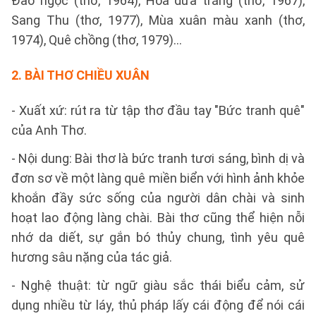
Đảo ngọc (thơ, 1964), Hoa dứa trắng (thơ, 1967),
Sang Thu (thơ, 1977), Mùa xuân màu xanh (thơ,
1974), Quê chồng (thơ, 1979)...
2.
BÀI THƠ CHIỀU XUÂN
- Xuất xứ: rút ra từ tập thơ đầu tay "Bức tranh quê"
của Anh Thơ.
- Nội dung: Bài thơ là bức tranh tươi sáng, bình dị và
đơn sơ về một làng quê miền biển với hình ảnh khỏe
khoắn đầy sức sống của người dân chài và sinh
hoạt lao động làng chài. Bài thơ cũng thể hiện nỗi
nhớ da diết, sự gắn bó thủy chung, tình yêu quê
hương sâu nặng của tác giả.
- Nghệ thuật: từ ngữ giàu sắc thái biểu cảm, sử
dụng nhiều từ láy, thủ pháp lấy cái động để nói cái