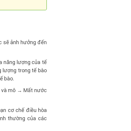
.
́c sẽ ảnh hưởng đến
́a năng lượng của tế
g lượng trong tế bào
́ bào.
̀o và mô → Mất nước
ạn cơ chế điều hòa
ình thường của các