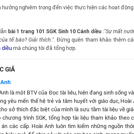
hưởng nghiêm trọng đến việc thực hiện các hoạt động s
 dẫn
bài 1 trang 101 SGK Sinh 10 Cánh diều
:
"Sự mất nươ
̉a tế bào? Giải thích."
. Đừng quên tham khảo thêm các
 diều
mà chúng tôi đã tổng hợp.
C GIẢ
 Anh
Anh là một BTV của Đọc tài liêu, hiện đang sinh sống và 
òng yêu mến thế hệ trẻ và tâm huyết với giáo dục, Hoài
cho sở thích đặc biệt của mình là sưu tầm tài liệu về gi
eo chương trình SGK, tổng hợp tài liệu tham khảo theo
p án các cấp. Hoài Anh luôn tìm kiếm những nguồn thôn