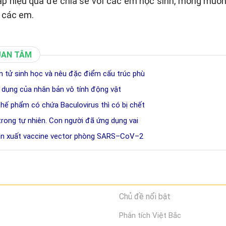
p hiệu quả để chia sẻ với các em học sinh, mong muố
 các em.
UAN TÂM
ân tử sinh học và nêu đặc điểm cấu trúc phù
 dụng của nhân bản vô tính động vật
chế phẩm có chứa Baculovirus thì có bị chết
 trong tự nhiên. Con người đã ứng dụng vai
sản xuất vaccine vector phòng SARS–CoV–2
Chủ đề nổi bật
Phân tích Việt Bắc