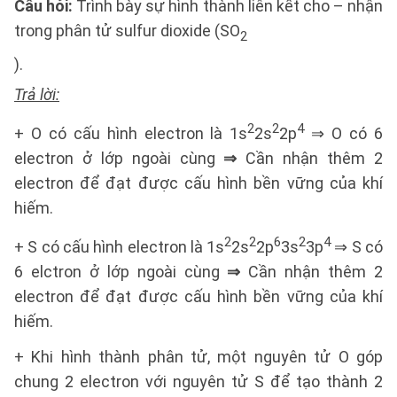
Câu hỏi:
Trình bày sự hình thành liên kết cho – nhận
trong phân tử sulfur dioxide (SO
2
).
Trả lời:
2
2
4
+ O có cấu hình electron là 1s
2s
2p
⇒ O có 6
electron ở lớp ngoài cùng
⇒
Cần nhận thêm 2
electron để đạt được cấu hình bền vững của khí
hiếm.
2
2
6
2
4
+ S có cấu hình electron là 1s
2s
2p
3s
3p
⇒ S có
6 elctron ở lớp ngoài cùng
⇒
Cần nhận thêm 2
electron để đạt được cấu hình bền vững của khí
hiếm.
+ Khi hình thành phân tử, một nguyên tử O góp
chung 2 electron với nguyên tử S để tạo thành 2