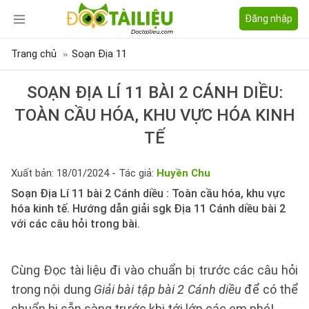
Đăng nhập
Trang chủ
Soạn Địa 11
SOẠN ĐỊA LÍ 11 BÀI 2 CÁNH DIỀU:
TOÀN CẦU HÓA, KHU VỰC HÓA KINH
TẾ
Xuất bản: 18/01/2024 - Tác giả:
Huyền Chu
Soạn Địa Lí 11 bài 2 Cánh diều : Toàn cầu hóa, khu vực
hóa kinh tế. Hướng dẫn giải sgk Địa 11 Cánh diều bài 2
với các câu hỏi trong bài.
Cùng Đọc tài liệu đi vào chuẩn bị trước các câu hỏi
trong nội dung
Giải bài tập bài 2 Cánh diều
để có thể
chuẩn bị sẵn sàng trước khi tới lớp các em nhé!