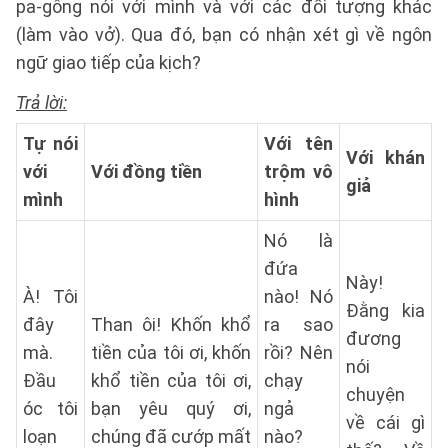
pa-gông nói với mình và với các đối tượng khác
(làm vào vở). Qua đó, bạn có nhận xét gì về ngôn
ngữ giao tiếp của kịch?
Trả lời:
Tự nói
Với tên
Với khán
với
Với đồng tiền
trộm vô
giả
mình
hình
Nó là
đứa
Này!
À! Tôi
nào! Nó
Đằng kia
đây
Than ôi! Khốn khổ
ra sao
đương
mà.
tiền của tôi ơi, khốn
rồi? Nên
nói
Đầu
khổ tiền của tôi ơi,
chạy
chuyện
óc tôi
bạn yêu quý ơi,
ngả
về cái gì
loạn
chúng đã cướp mất
nào?