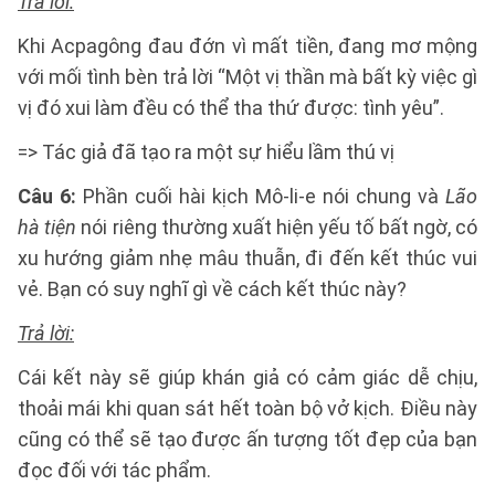
Trả lời:
Khi Acpagông đau đớn vì mất tiền, đang mơ mộng
với mối tình bèn trả lời “Một vị thần mà bất kỳ việc gì
vị đó xui làm đều có thể tha thứ được: tình yêu”.
=> Tác giả đã tạo ra một sự hiểu lầm thú vị
Câu 6:
Phần cuối hài kịch Mô-li-e nói chung và
Lão
hà tiện
nói riêng thường xuất hiện yếu tố bất ngờ, có
xu hướng giảm nhẹ mâu thuẫn, đi đến kết thúc vui
vẻ. Bạn có suy nghĩ gì về cách kết thúc này?
Trả lời:
Cái kết này sẽ giúp khán giả có cảm giác dễ chịu,
thoải mái khi quan sát hết toàn bộ vở kịch. Điều này
cũng có thể sẽ tạo được ấn tượng tốt đẹp của bạn
đọc đối với tác phẩm.