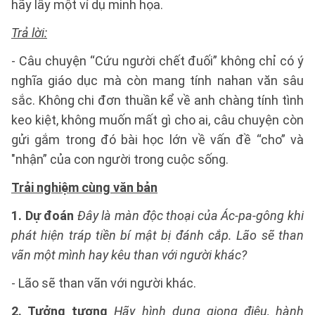
hãy lấy một ví dụ minh họa.
Trả lời:
- Câu chuyện “Cứu người chết đuối” không chỉ có ý
nghĩa giáo dục mà còn mang tính nahan văn sâu
sắc. Không chi đơn thuần kể về anh chàng tính tình
keo kiệt, không muốn mất gì cho ai, câu chuyện còn
gửi gắm trong đó bài học lớn về vấn đề “cho” và
"nhận” của con người trong cuộc sống.
Trải nghiệm cùng văn bản
1. Dự đoán
Đây là màn độc thoại của Ác-pa-gông khi
phát hiện tráp tiền bí mật bị đánh cắp. Lão sẽ than
vãn một mình hay kêu than với người khác?
- Lão sẽ than vãn với người khác.
2. Tưởng tượng
Hãy hình dung giọng điệu, hành