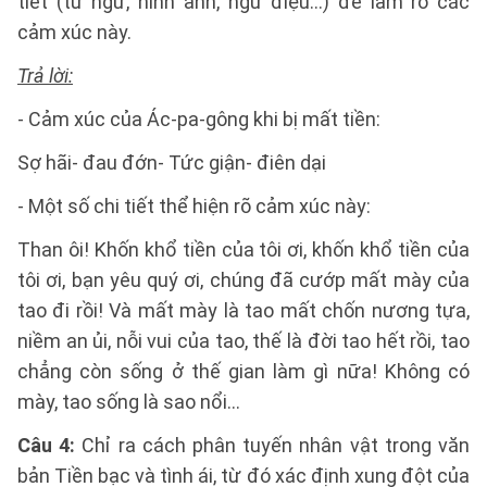
tiết (từ ngữ, hình ảnh, ngữ điệu…) để làm rõ các
cảm xúc này.
Trả lời:
- Cảm xúc của Ác-pa-gông khi bị mất tiền:
Sợ hãi- đau đớn- Tức giận- điên dại
- Một số chi tiết thể hiện rõ cảm xúc này:
Than ôi! Khốn khổ tiền của tôi ơi, khốn khổ tiền của
tôi ơi, bạn yêu quý ơi, chúng đã cướp mất mày của
tao đi rồi! Và mất mày là tao mất chốn nương tựa,
niềm an ủi, nỗi vui của tao, thế là đời tao hết rồi, tao
chẳng còn sống ở thế gian làm gì nữa! Không có
mày, tao sống là sao nổi…
Câu 4:
Chỉ ra cách phân tuyến nhân vật trong văn
bản Tiền bạc và tình ái, từ đó xác định xung đột của