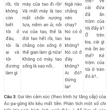
thế? Về
rồi, tôi
mày của tao đi rồi!
Ngả nào
cái đứa
không
Và mất mày là tao
chẳng
đã ăn
còn
mất chốn nương
nên
trộm của
biết
tựa, niềm an ủi, nỗi
chạy?
tôi đấy à?
tôi ở
vui của tao, thế là
Nó có ở
Ở trên
đâu,
đời tao hết rồi, tao
kia
kia, cái gì
tôi là
chẳng còn sống ở
không?
mà ồn ào
ai và
thế gian làm gì nữa!
Nó có ở
thế? Kẻ
tôi
Không có mày, tao
đây
trộm của
đương
sống là sao nổi...
không?
tôi ở trên
làm gì.
Ai đó?
đó à?...
Đứng
lại!
Câu 3:
Gọi tên cảm xúc (theo trình tự tăng cấp) của
Ác-pa-gông khi kêu mất tiền. Phân tích một số chi