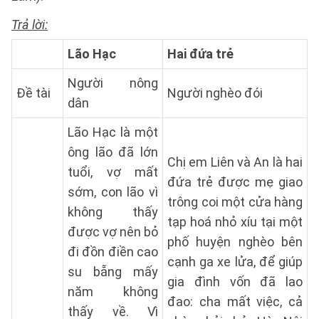
Trả lời:
Lão Hạc
Hai đứa trẻ
Người nông
Đề tài
Người nghèo đói
dân
Lão Hạc là một
ông lão đã lớn
Chị em Liên và An là hai
tuổi, vợ mất
đứa trẻ được mẹ giao
sớm, con lão vì
trông coi một cửa hàng
không thấy
tạp hoá nhỏ xíu tại một
được vợ nên bỏ
phố huyện nghèo bên
đi đồn điền cao
cạnh ga xe lửa, để giúp
su bẵng mấy
gia đình vốn đã lao
năm không
đao: cha mất việc, cả
thấy về. Vì