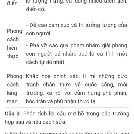
lệ tượng trưng, sử dụng nhiều điển tích,
điển
điển cố…
- Đề cao cảm xúc và trí tưởng tượng của
Phong
con người
cách
- Phá vỡ các quy phạm nhằm giải phóng
hiện
con người cá nhân, bộc lộ cá tính một
thực
cách tự do nhất
Phong
Khắc hoạ chính xác, tỉ mỉ những bức
cách
tranh chân thực về cuộc sống, môi
lãng
trường, xã hội với cảm hứng phê phán,
mạn
bóc trần và phủ nhận thực tại.
Câu 3:
Phân tích lỗi câu mơ hồ trong các trường
hợp sau và nêu cách sửa:
a. Nó đưa cho cô giáo chủ nhiệm lớp ba cuốn truyện