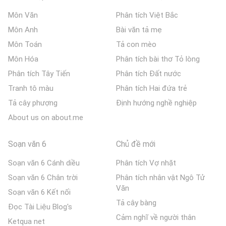
Môn Văn
Phân tích Việt Bắc
Môn Anh
Bài văn tả mẹ
Môn Toán
Tả con mèo
Môn Hóa
Phân tích bài thơ Tỏ lòng
Phân tích Tây Tiến
Phân tích Đất nước
Tranh tô màu
Phân tích Hai đứa trẻ
Tả cây phượng
Định hướng nghề nghiệp
About us on about.me
Soạn văn 6
Chủ đề mới
Soạn văn 6 Cánh diều
Phân tích Vợ nhặt
Soạn văn 6 Chân trời
Phân tích nhân vật Ngô Tử
Văn
Soạn văn 6 Kết nối
Tả cây bàng
Đọc Tài Liệu Blog's
Cảm nghĩ về người thân
Ketqua net