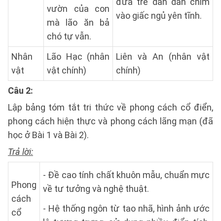
đứa trẻ dần dần chìm
vườn của con
vào giấc ngủ yên tĩnh.
mà lão ăn bả
chó tự vẫn.
Nhân
Lão Hạc (nhân
Liên và An (nhân vật
vật
vật chính)
chính)
Câu 2:
Lập bảng tóm tắt tri thức về phong cách cổ điển,
phong cách hiện thực và phong cách lãng mạn (đã
học ở Bài 1 và Bài 2).
Trả lời:
- Đề cao tính chất khuôn mẫu, chuẩn mực
Phong
về tư tưởng và nghệ thuật.
cách
- Hệ thống ngôn từ tao nhã, hình ảnh ước
cổ