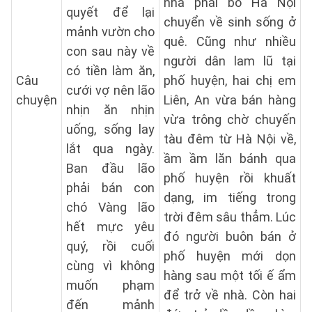
nhà phải bỏ Hà Nội
quyết để lại
chuyển về sinh sống ở
mảnh vườn cho
quê. Cũng như nhiều
con sau này về
người dân lam lũ tại
có tiền làm ăn,
Câu
phố huyện, hai chị em
cưới vợ nên lão
chuyện
Liên, An vừa bán hàng
nhịn ăn nhịn
vừa trông chờ chuyến
uống, sống lay
tàu đêm từ Hà Nội về,
lắt qua ngày.
ầm ầm lăn bánh qua
Ban đầu lão
phố huyện rồi khuất
phải bán con
dạng, im tiếng trong
chó Vàng lão
trời đêm sâu thẳm. Lúc
hết mực yêu
đó người buôn bán ở
quý, rồi cuối
phố huyện mới dọn
cùng vì không
hàng sau một tối ế ẩm
muốn phạm
để trở về nhà. Còn hai
đến mảnh