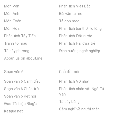
Môn Văn
Phân tích Việt Bắc
Môn Anh
Bài văn tả mẹ
Môn Toán
Tả con mèo
Môn Hóa
Phân tích bài thơ Tỏ lòng
Phân tích Tây Tiến
Phân tích Đất nước
Tranh tô màu
Phân tích Hai đứa trẻ
Tả cây phượng
Định hướng nghề nghiệp
About us on about.me
Soạn văn 6
Chủ đề mới
Soạn văn 6 Cánh diều
Phân tích Vợ nhặt
Soạn văn 6 Chân trời
Phân tích nhân vật Ngô Tử
Văn
Soạn văn 6 Kết nối
Tả cây bàng
Đọc Tài Liệu Blog's
Cảm nghĩ về người thân
Ketqua net