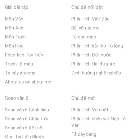
Giải bài tập
Chủ đề nổi bật
Môn Văn
Phân tích Việt Bắc
Môn Anh
Bài văn tả mẹ
Môn Toán
Tả con mèo
Môn Hóa
Phân tích bài thơ Tỏ lòng
Phân tích Tây Tiến
Phân tích Đất nước
Tranh tô màu
Phân tích Hai đứa trẻ
Tả cây phượng
Định hướng nghề nghiệp
About us on about.me
Soạn văn 6
Chủ đề mới
Soạn văn 6 Cánh diều
Phân tích Vợ nhặt
Soạn văn 6 Chân trời
Phân tích nhân vật Ngô Tử
Văn
Soạn văn 6 Kết nối
Tả cây bàng
Đọc Tài Liệu Blog's