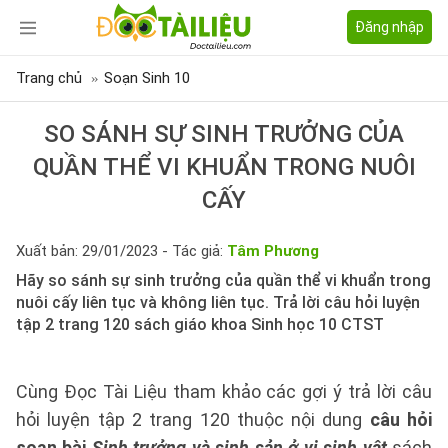
Đăng nhập
Trang chủ
Soạn Sinh 10
SO SÁNH SỰ SINH TRƯỞNG CỦA
QUẦN THỂ VI KHUẨN TRONG NUÔI
CẤY
Xuất bản: 29/01/2023 - Tác giả:
Tâm Phương
Hãy so sánh sự sinh trưởng của quần thể vi khuẩn trong
nuôi cấy liên tục và không liên tục. Trả lời câu hỏi luyện
tập 2 trang 120 sách giáo khoa Sinh học 10 CTST
Cùng Đọc Tài Liệu tham khảo các gợi ý trả lời câu
hỏi luyện tập 2 trang 120 thuộc nội dung
câu hỏi
soạn bài
Sinh trưởng và sinh sản ở vi sinh vật
sách