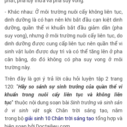
phát, pha lũy thừa và pha suy vong.
- Khác nhau: Ở môi trường nuôi cấy không liên tục,
dinh dưỡng là có hạn nên khi bắt đầu cạn kiệt dinh
dưỡng, quần thể vi khuẩn bắt đầu giảm dần (pha
suy vong), nhưng ở môi trường nuôi cấy liên tục, do
dinh dưỡng được cung cấp liên tục nên quần thể vi
sinh vật luôn được duy trì và có thể tăng lên ở pha
cân bằng, do đó không có pha suy vong ở môi
trường này.
Trên đây là gợi ý trả lời câu hỏi luyện tập 2 trang
120: "
Hãy so sánh sự sinh trưởng của quần thể vi
khuẩn trong nuôi cấy liên tục và không liên
tục
" thuộc nội dung soạn bài
Sinh trưởng và sinh sản
ở vi sinh vật
sgk Chân trời sáng tạo, nằm
trong bộ
giải sinh 10 Chân trời sáng tạo
tổng hợp và
biên soạn bởi Doctailieu.com.