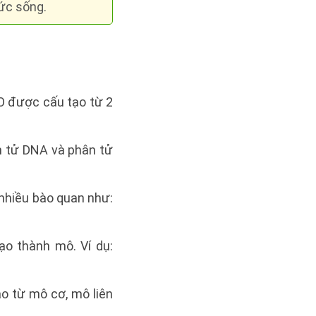
hức sống.
O được cấu tạo từ 2
ân tử DNA và phân tử
 nhiều bào quan như:
ạo thành mô. Ví dụ:
o từ mô cơ, mô liên