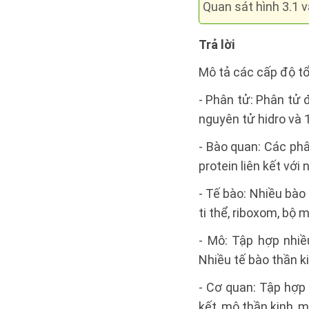
Quan sát hình 3.1 
Trả lời
Mô tả các cấp độ t
- Phân tử: Phân tử
nguyên tử hidro và 
- Bào quan: Các phâ
protein liên kết với
- Tế bào: Nhiều bào
ti thể, riboxom, bộ 
- Mô: Tập hợp nhiề
Nhiều tế bào thần k
- Cơ quan: Tập hợp
kết, mô thần kinh, m