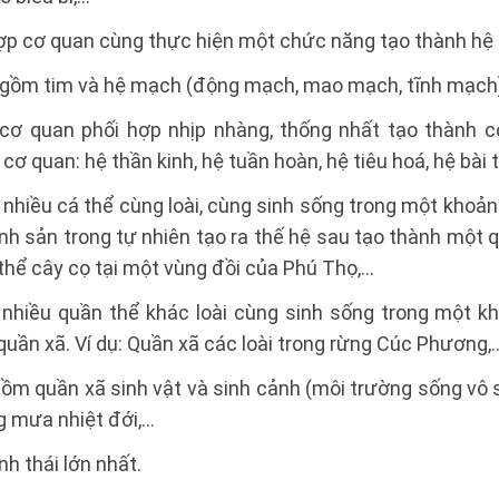
hợp cơ quan cùng thực hiện một chức năng tạo thành hệ
n gồm tim và hệ mạch (động mạch, mao mạch, tĩnh mạch
 cơ quan phối hợp nhịp nhàng, thống nhất tạo thành cơ
ơ quan: hệ thần kinh, hệ tuần hoàn, hệ tiêu hoá, hệ bài t
 nhiều cá thể cùng loài, cùng sinh sống trong một khoản
inh sản trong tự nhiên tạo ra thế hệ sau tạo thành một q
 thể cây cọ tại một vùng đồi của Phú Thọ,…
 nhiều quần thể khác loài cùng sinh sống trong một k
 quần xã. Ví dụ: Quần xã các loài trong rừng Cúc Phương,
 gồm quần xã sinh vật và sinh cảnh (môi trường sống vô s
ng mưa nhiệt đới,…
nh thái lớn nhất.