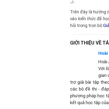
-/-
Trên đây là hướng
vào kiến thức đã họ
hỏi trong trọn bộ
Giả
GIỚI THIỆU VỀ TÁ
Hoài
Hoài 
Với l
gian 
trợ giải bài tập th
các bộ đề thi - đá
phương pháp học tậ
kết quả học tập của