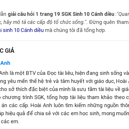
 dẫn
giải câu hỏi 1 trang 19 SGK Sinh 10 Cánh diều
:
"Quan
c, hãy mô tả các cấp độ tổ chức sống."
. Đừng quên tham
i sinh 10 Cánh diều
mà chúng tôi đã tổng hợp.
C GIẢ
 Anh
Anh là một BTV của Đọc tài liêu, hiện đang sinh sống và 
òng yêu mến thế hệ trẻ và tâm huyết với giáo dục, Hoài
cho sở thích đặc biệt của mình là sưu tầm tài liệu về gi
eo chương trình SGK, tổng hợp tài liệu tham khảo theo
p án các cấp. Hoài Anh luôn tìm kiếm những nguồn thôn
p hiệu quả để chia sẻ với các em học sinh, mong muố
 các em.