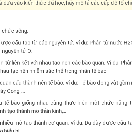
và dựa vào kiến thức đã học, hãy mô tả các cấp độ tổ c
ổ chức sống:
 được cấu tạo từ các nguyên tử. Ví dụ: Phân tử nước H2
1 nguyên tử O.
n tử liên kết với nhau tạo nên các bào quan. Ví dụ: Ph
 nhau tạo nên nhiễm sắc thể trong nhân tế bào.
 quan cấu thành nên tế bào. Ví dụ: Tế bào động vật gồm
máy Gongi,…
u tế bào giống nhau cùng thực hiện một chức năng t
inh tạo thành mô thần kinh,…
 nhiều mô tạo thành cơ quan. Ví dụ: Dạ dày được cấu tạ
ô biểu bì,…