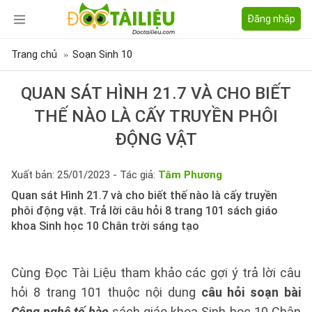
Đăng nhập
Trang chủ
Soạn Sinh 10
QUAN SÁT HÌNH 21.7 VÀ CHO BIẾT
THẾ NÀO LÀ CẤY TRUYỀN PHÔI
ĐỘNG VẬT
Xuất bản: 25/01/2023 - Tác giả:
Tâm Phương
Quan sát Hình 21.7 và cho biết thế nào là cấy truyền
phôi động vật. Trả lời câu hỏi 8 trang 101 sách giáo
khoa Sinh học 10 Chân trời sáng tạo
Cùng Đọc Tài Liệu tham khảo các gợi ý trả lời câu
hỏi 8 trang 101 thuộc nội dung
câu hỏi soạn bài
Công nghệ tế bào
sách giáo khoa Sinh học 10 Chân