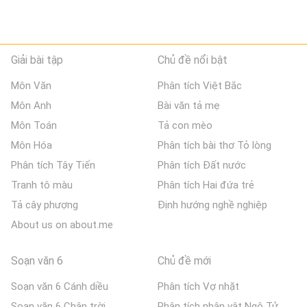
Giải bài tập
Chủ đề nổi bật
Môn Văn
Phân tích Việt Bắc
Môn Anh
Bài văn tả mẹ
Môn Toán
Tả con mèo
Môn Hóa
Phân tích bài thơ Tỏ lòng
Phân tích Tây Tiến
Phân tích Đất nước
Tranh tô màu
Phân tích Hai đứa trẻ
Tả cây phượng
Định hướng nghề nghiệp
About us on about.me
Soạn văn 6
Chủ đề mới
Soạn văn 6 Cánh diều
Phân tích Vợ nhặt
Soạn văn 6 Chân trời
Phân tích nhân vật Ngô Tử