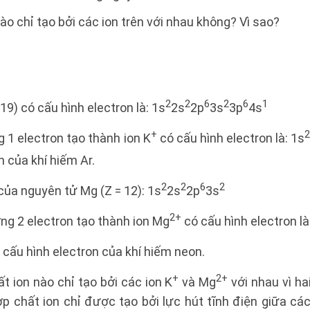
ào chỉ tạo bởi các ion trên với nhau không? Vì sao?
2
2
6
2
6
1
19) có cấu hình electron là:
1s
2s
2p
3s
3p
4s
+
2
1 electron tạo thành ion K
có cấu hình electron là: 1s
n của khí hiếm Ar.
2
2
6
2
của nguyên tử Mg (Z = 12): 1s
2s
2p
3s
2+
g 2 electron tạo thành ion Mg
có cấu hình electron là
 cấu hình electron của khí hiếm neon.
+
2+
t ion nào chỉ tạo bởi các ion K
và Mg
với nhau vì ha
p chất ion chỉ được tạo bởi lực hút tĩnh điện giữa cá