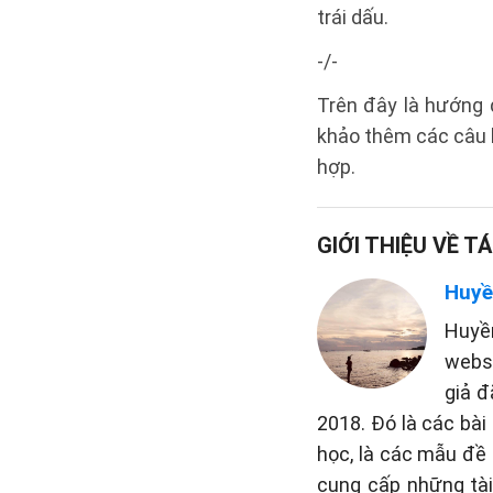
trái dấu.
-/-
Trên đây là hướng 
khảo thêm các câu h
hợp.
GIỚI THIỆU VỀ TÁ
Huyề
Huyề
websi
giả đ
2018. Đó là các bài
học, là các mẫu đề 
cung cấp những tài 