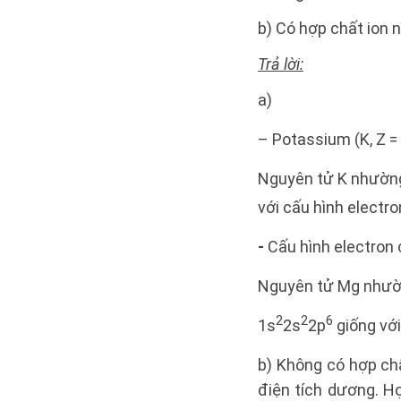
b) Có hợp chất ion n
Trả lời:
a)
– Potassium (K, Z = 
Nguyên tử K nhường 
với cấu hình electro
-
Cấu hình electron 
Nguyên tử Mg nhườn
2
2
6
1s
2s
2p
giống với
b) Không có hợp chấ
điện tích dương. Hợ