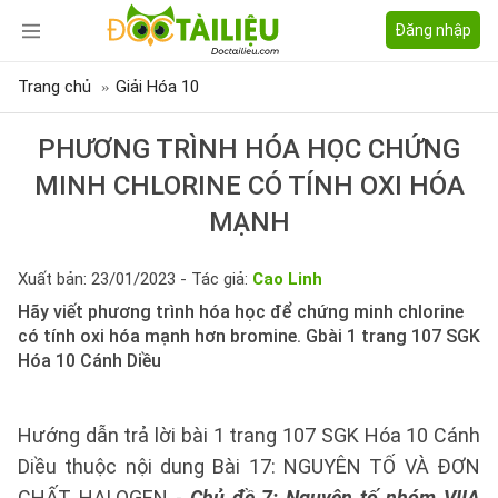
Đăng nhập
Trang chủ
Giải Hóa 10
PHƯƠNG TRÌNH HÓA HỌC CHỨNG
MINH CHLORINE CÓ TÍNH OXI HÓA
MẠNH
Xuất bản: 23/01/2023 - Tác giả:
Cao Linh
Hãy viết phương trình hóa học để chứng minh chlorine
có tính oxi hóa mạnh hơn bromine. Gbài 1 trang 107 SGK
Hóa 10 Cánh Diều
Hướng dẫn trả lời bài 1 trang 107 SGK Hóa 10 Cánh
Diều thuộc nội dung Bài 17: NGUYÊN TỐ VÀ ĐƠN
CHẤT HALOGEN -
Chủ đề 7: Nguyên tố nhóm VIIA