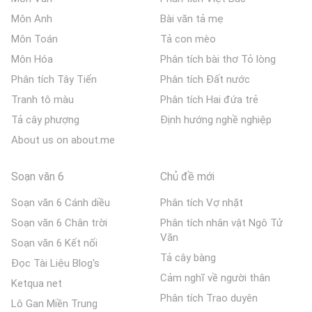
Môn Anh
Bài văn tả mẹ
Môn Toán
Tả con mèo
Môn Hóa
Phân tích bài thơ Tỏ lòng
Phân tích Tây Tiến
Phân tích Đất nước
Tranh tô màu
Phân tích Hai đứa trẻ
Tả cây phượng
Định hướng nghề nghiệp
About us on about.me
Soạn văn 6
Chủ đề mới
Soạn văn 6 Cánh diều
Phân tích Vợ nhặt
Soạn văn 6 Chân trời
Phân tích nhân vật Ngô Tử
Văn
Soạn văn 6 Kết nối
Tả cây bàng
Đọc Tài Liệu Blog's
Cảm nghĩ về người thân
Ketqua net
Phân tích Trao duyên
Lô Gan Miền Trung