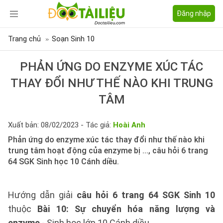
Đăng nhập
Trang chủ
Soạn Sinh 10
PHẢN ỨNG DO ENZYME XÚC TÁC
THAY ĐỔI NHƯ THẾ NÀO KHI TRUNG
TÂM
Xuất bản: 08/02/2023 - Tác giả:
Hoài Anh
Phản ứng do enzyme xúc tác thay đổi như thế nào khi
trung tâm hoạt động của enzyme bị ..., câu hỏi 6 trang
64 SGK Sinh học 10 Cánh diều.
Hướng dẫn giải
câu hỏi 6 trang 64 SGK Sinh 10
thuộc
Bài 10: Sự chuyển hóa năng lượng và
enzyme
- Sinh học lớp 10 Cánh diều.