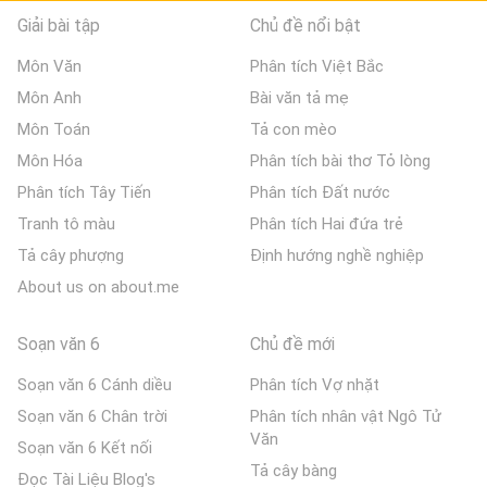
Giải bài tập
Chủ đề nổi bật
Môn Văn
Phân tích Việt Bắc
Môn Anh
Bài văn tả mẹ
Môn Toán
Tả con mèo
Môn Hóa
Phân tích bài thơ Tỏ lòng
Phân tích Tây Tiến
Phân tích Đất nước
Tranh tô màu
Phân tích Hai đứa trẻ
Tả cây phượng
Định hướng nghề nghiệp
About us on about.me
Soạn văn 6
Chủ đề mới
Soạn văn 6 Cánh diều
Phân tích Vợ nhặt
Soạn văn 6 Chân trời
Phân tích nhân vật Ngô Tử
Văn
Soạn văn 6 Kết nối
Tả cây bàng
Đọc Tài Liệu Blog's