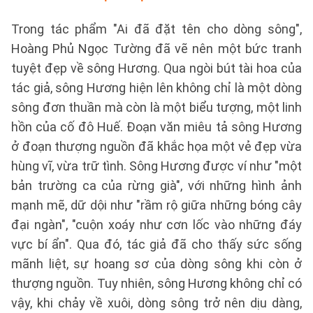
Trong tác phẩm "Ai đã đặt tên cho dòng sông",
Hoàng Phủ Ngọc Tường đã vẽ nên một bức tranh
tuyệt đẹp về sông Hương. Qua ngòi bút tài hoa của
tác giả, sông Hương hiện lên không chỉ là một dòng
sông đơn thuần mà còn là một biểu tượng, một linh
hồn của cố đô Huế. Đoạn văn miêu tả sông Hương
ở đoạn thượng nguồn đã khắc họa một vẻ đẹp vừa
hùng vĩ, vừa trữ tình. Sông Hương được ví như "một
bản trường ca của rừng già", với những hình ảnh
mạnh mẽ, dữ dội như "rầm rộ giữa những bóng cây
đại ngàn", "cuộn xoáy như cơn lốc vào những đáy
vực bí ẩn". Qua đó, tác giả đã cho thấy sức sống
mãnh liệt, sự hoang sơ của dòng sông khi còn ở
thượng nguồn. Tuy nhiên, sông Hương không chỉ có
vậy, khi chảy về xuôi, dòng sông trở nên dịu dàng,