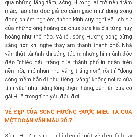
qua những lăng tẩm, sông Hương lại trở nên trầm
mặc, tạo cho độc giả có cảm giác như dòng sông
đang chiêm nghiệm, thành kính suy nghĩ về lịch sử
của những ông hoàng bà chúa xưa kia đã từng huy
hoàng như thế nào. Và rồi, sông Hương bỗng bừng
sáng hơn khi nghe thấy âm thanh thành phố. Nhà
văn thật tài tình khi sáng tác ra những hình ảnh độc
đáo “chiếc cầu trắng của thành phố in ngần trên
nền trời, nhỏ nhắn như vầng trăng non”, rồi thì “dòng
sông mềm hẳn đi như tiếng “vâng” không nói ra của
tình yêu” như tiếng lòng thẹn thùng, bẽn lẽn của cô
gái Huế trong tình yêu đầu đời.
VẺ ĐẸP CỦA SÔNG HƯƠNG ĐƯỢC MIÊU TẢ QUA
MỘT ĐOẠN VĂN
MẪU SỐ 7
Sông Hương không chỉ đẹp ở một vẻ đẹp tĩnh tại