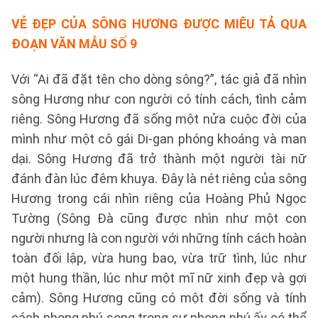
VẺ ĐẸP CỦA SÔNG HƯƠNG ĐƯỢC MIÊU TẢ QUA
ĐOẠN VĂN
MẪU SỐ 9
Với “Ai đã đặt tên cho dòng sông?”, tác giả đã nhìn
sông Hương như con người có tính cách, tình cảm
riêng. Sông Hương đã sống một nửa cuộc đời của
mình như một cô gái Di-gan phóng khoáng và man
dại. Sông Hương đã trở thành một người tài nữ
đánh đàn lúc đêm khuya. Đây là nét riêng của sông
Hương trong cái nhìn riêng của Hoàng Phủ Ngọc
Tường (Sông Đà cũng được nhìn như một con
người nhưng là con người với những tính cách hoàn
toàn đối lập, vừa hung bao, vừa trữ tình, lúc như
một hung thần, lúc như một mĩ nữ xinh đẹp và gợi
cảm). Sông Hương cũng có một đời sống và tính
cách phong phú song trong sự phong phú ấy có thể