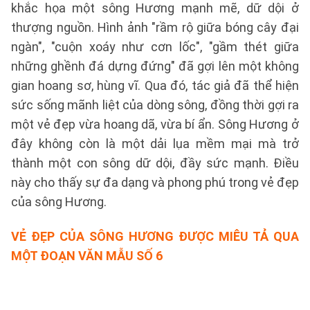
khắc họa một sông Hương mạnh mẽ, dữ dội ở
thượng nguồn. Hình ảnh "rầm rộ giữa bóng cây đại
ngàn", "cuộn xoáy như cơn lốc", "gầm thét giữa
những ghềnh đá dựng đứng" đã gợi lên một không
gian hoang sơ, hùng vĩ. Qua đó, tác giả đã thể hiện
sức sống mãnh liệt của dòng sông, đồng thời gợi ra
một vẻ đẹp vừa hoang dã, vừa bí ẩn. Sông Hương ở
đây không còn là một dải lụa mềm mại mà trở
thành một con sông dữ dội, đầy sức mạnh. Điều
này cho thấy sự đa dạng và phong phú trong vẻ đẹp
của sông Hương.
VẺ ĐẸP CỦA SÔNG HƯƠNG ĐƯỢC MIÊU TẢ QUA
MỘT ĐOẠN VĂN
MẪU SỐ 6