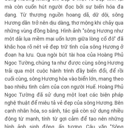
mà còn cuốn hút người đọc bởi sự biến hóa đa
dạng. Từ thượng nguồn hoang dã, dữ dội, sông
Hương dần trở nên dịu dàng, thơ mộng khi chảy qua
những vùng đồng bằng. Hình ảnh "sông Hương như
một dải lụa mềm mại uốn lượn giữa lòng cố đô" đã
khắc họa rõ nét vẻ đẹp trữ tình của sông Hương ở
đoạn hạ lưu. Qua ngòi bút tài hoa của Hoàng Phủ
Ngọc Tường, chúng ta như được cùng sông Hương
trải qua một cuộc hành trình đầy biến đổi, để rồi
cuối cùng, sông Hương hòa vào biển lớn, mang theo
bao nhiêu tình cảm của con người Huế. Hoàng Phủ
Ngọc Tường đã sử dụng một loạt các biện pháp
nghệ thuật để miêu tả vẻ đẹp của sông Hương. Bên
cạnh nhân hóa, so sánh, tác giả còn sử dụng nhiều
động từ mạnh, tính từ gợi cảm để tạo nên những
hình ảnh sinh động, ấn tượng. Câu văn "Sông