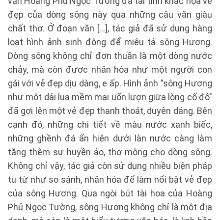
văn Hoàng Phủ Ngọc Tường đã tài tình khắc họa vẻ
đẹp của dòng sông này qua những câu văn giàu
chất thơ. Ở đoạn văn [...], tác giả đã sử dụng hàng
loạt hình ảnh sinh động để miêu tả sông Hương.
Dòng sông không chỉ đơn thuần là một dòng nước
chảy, mà còn được nhân hóa như một người con
gái với vẻ đẹp dịu dàng, e ấp. Hình ảnh "sông Hương
như một dải lụa mềm mại uốn lượn giữa lòng cố đô"
đã gợi lên một vẻ đẹp thanh thoát, duyên dáng. Bên
cạnh đó, những chi tiết về màu nước xanh biếc,
những ghềnh đá ẩn hiện dưới làn nước càng làm
tăng thêm sự huyền ảo, thơ mộng cho dòng sông.
Không chỉ vậy, tác giả còn sử dụng nhiều biện pháp
tu từ như so sánh, nhân hóa để làm nổi bật vẻ đẹp
của sông Hương. Qua ngòi bút tài hoa của Hoàng
Phủ Ngọc Tường, sông Hương không chỉ là một địa