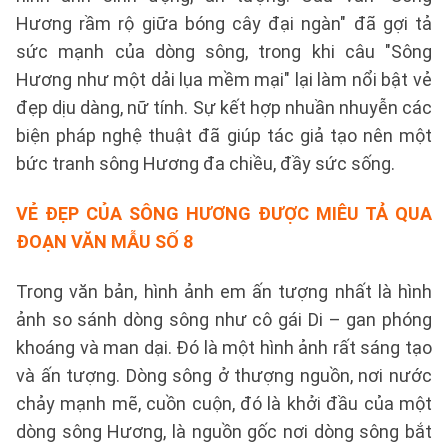
Hương rầm rộ giữa bóng cây đại ngàn" đã gợi tả
sức mạnh của dòng sông, trong khi câu "Sông
Hương như một dải lụa mềm mại" lại làm nổi bật vẻ
đẹp dịu dàng, nữ tính. Sự kết hợp nhuần nhuyễn các
biện pháp nghệ thuật đã giúp tác giả tạo nên một
bức tranh sông Hương đa chiều, đầy sức sống.
VẺ ĐẸP CỦA SÔNG HƯƠNG ĐƯỢC MIÊU TẢ QUA
ĐOẠN VĂN
MẪU SỐ 8
Trong văn bản, hình ảnh em ấn tượng nhất là hình
ảnh so sánh dòng sông như cô gái Di – gan phóng
khoáng và man dại. Đó là một hình ảnh rất sáng tạo
và ấn tượng. Dòng sông ở thượng nguồn, nơi nước
chảy mạnh mẽ, cuồn cuộn, đó là khởi đầu của một
dòng sông Hương, là nguồn gốc nơi dòng sông bắt