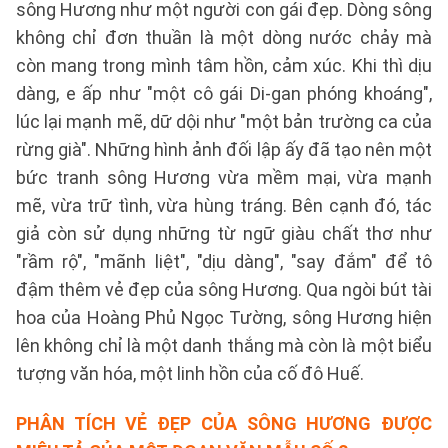
sông Hương như một người con gái đẹp. Dòng sông
không chỉ đơn thuần là một dòng nước chảy mà
còn mang trong mình tâm hồn, cảm xúc. Khi thì dịu
dàng, e ấp như "một cô gái Di-gan phóng khoáng",
lúc lại mạnh mẽ, dữ dội như "một bản trường ca của
rừng già". Những hình ảnh đối lập ấy đã tạo nên một
bức tranh sông Hương vừa mềm mại, vừa mạnh
mẽ, vừa trữ tình, vừa hùng tráng. Bên cạnh đó, tác
giả còn sử dụng những từ ngữ giàu chất thơ như
"rầm rộ", "mãnh liệt", "dịu dàng", "say đắm" để tô
đậm thêm vẻ đẹp của sông Hương. Qua ngòi bút tài
hoa của Hoàng Phủ Ngọc Tường, sông Hương hiện
lên không chỉ là một danh thắng mà còn là một biểu
tượng văn hóa, một linh hồn của cố đô Huế.
PHÂN TÍCH VẺ ĐẸP CỦA SÔNG HƯƠNG ĐƯỢC