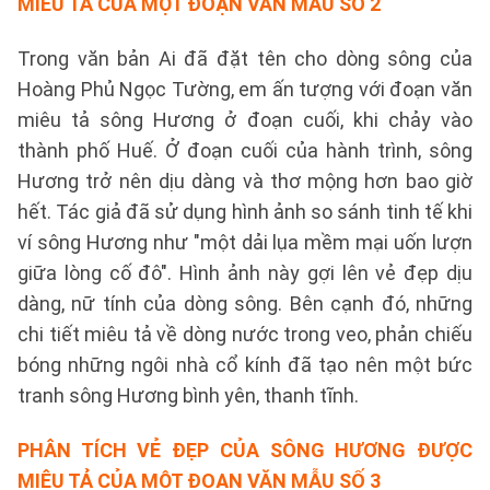
MIÊU TẢ CỦA MỘT ĐOẠN VĂN
MẪU SỐ 2
Trong văn bản Ai đã đặt tên cho dòng sông của
Hoàng Phủ Ngọc Tường, em ấn tượng với đoạn văn
miêu tả sông Hương ở đoạn cuối, khi chảy vào
thành phố Huế. Ở đoạn cuối của hành trình, sông
Hương trở nên dịu dàng và thơ mộng hơn bao giờ
hết. Tác giả đã sử dụng hình ảnh so sánh tinh tế khi
ví sông Hương như "một dải lụa mềm mại uốn lượn
giữa lòng cố đô". Hình ảnh này gợi lên vẻ đẹp dịu
dàng, nữ tính của dòng sông. Bên cạnh đó, những
chi tiết miêu tả về dòng nước trong veo, phản chiếu
bóng những ngôi nhà cổ kính đã tạo nên một bức
tranh sông Hương bình yên, thanh tĩnh.
PHÂN TÍCH VẺ ĐẸP CỦA SÔNG HƯƠNG ĐƯỢC
MIÊU TẢ CỦA MỘT ĐOẠN VĂN
MẪU SỐ 3