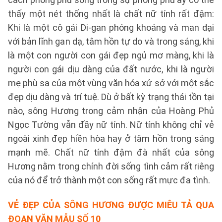
thấy một nét thống nhất là chất nữ tính rất đậm:
Khi là một cô gái Di-gan phóng khoáng và man dại
với bản lĩnh gan dạ, tâm hồn tự do và trong sáng, khi
là một con người con gái đẹp ngủ mơ màng, khi là
người con gái dịu dàng của đất nước, khi là người
mẹ phù sa của một vùng văn hóa xứ sở với một sắc
đẹp dịu dàng và trí tuệ. Dù ở bất kỳ trạng thái tồn tại
nào, sông Hương trong cảm nhận của Hoàng Phủ
Ngọc Tường vẫn đầy nữ tính. Nữ tính không chỉ vẻ
ngoài xinh đẹp hiền hòa hay ở tâm hồn trong sáng
mạnh mẽ. Chất nữ tính đậm đà nhất của sông
Hương nằm trong chính đời sống tình cảm rất riêng
của nó để trở thành một con sống rất mực đa tình.
VẺ ĐẸP CỦA SÔNG HƯƠNG ĐƯỢC MIÊU TẢ QUA
ĐOẠN VĂN
MẪU SỐ 10