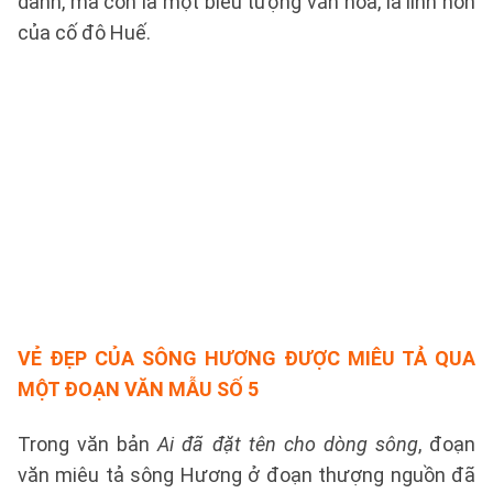
danh, mà còn là một biểu tượng văn hóa, là linh hồn
của cố đô Huế.
VẺ ĐẸP CỦA SÔNG HƯƠNG ĐƯỢC MIÊU TẢ QUA
MỘT ĐOẠN VĂN
MẪU SỐ 5
Trong văn bản
Ai đã đặt tên cho dòng sông
, đoạn
văn miêu tả sông Hương ở đoạn thượng nguồn đã