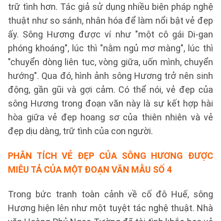
trữ tình hơn. Tác giả sử dụng nhiều biện pháp nghệ
thuật như so sánh, nhân hóa để làm nổi bật vẻ đẹp
ấy. Sông Hương được ví như "một cô gái Di-gan
phóng khoáng", lúc thì "nằm ngủ mơ màng", lúc thì
"chuyển dòng liên tục, vòng giữa, uốn mình, chuyển
hướng". Qua đó, hình ảnh sông Hương trở nên sinh
động, gần gũi và gợi cảm. Có thể nói, vẻ đẹp của
sông Hương trong đoạn văn này là sự kết hợp hài
hòa giữa vẻ đẹp hoang sơ của thiên nhiên và vẻ
đẹp dịu dàng, trữ tình của con người.
PHÂN TÍCH VẺ ĐẸP CỦA SÔNG HƯƠNG ĐƯỢC
MIÊU TẢ CỦA MỘT ĐOẠN VĂN
MẪU SỐ 4
Trong bức tranh toàn cảnh về cố đô Huế, sông
Hương hiện lên như một tuyệt tác nghệ thuật. Nhà