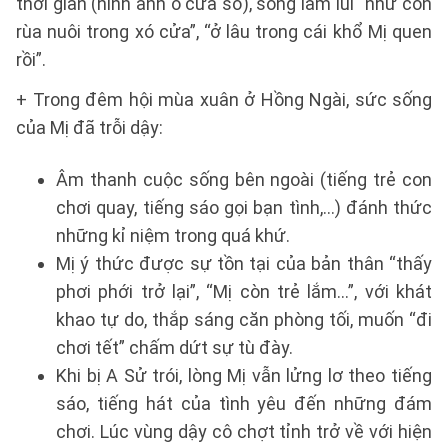
thời gian (hình ảnh ô cửa sổ), sống lầm lũi “như con
rùa nuôi trong xó cửa”, “ở lâu trong cái khổ Mị quen
rồi”.
+ Trong đêm hội mùa xuân ở Hồng Ngài, sức sống
của Mị đã trỗi dậy:
Âm thanh cuộc sống bên ngoài (tiếng trẻ con
chơi quay, tiếng sáo gọi bạn tình,...) đánh thức
những kỉ niệm trong quá khứ.
Mị ý thức được sự tồn tại của bản thân “thấy
phơi phới trở lại”, “Mị còn trẻ lắm...”, với khát
khao tự do, thắp sáng căn phòng tối, muốn “đi
chơi tết” chấm dứt sự tù đày.
Khi bị A Sử trói, lòng Mị vẫn lửng lơ theo tiếng
sáo, tiếng hát của tình yêu đến những đám
chơi. Lúc vùng dậy cô chợt tỉnh trở về với hiện