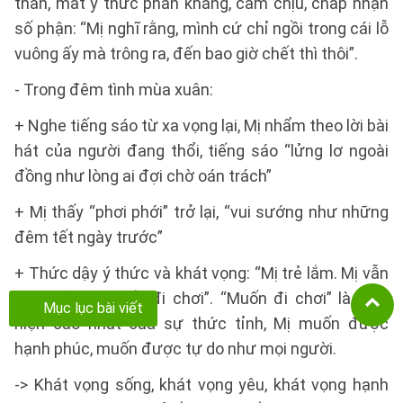
thân, mất ý thức phản kháng, cam chịu, chấp nhận
số phận: “Mị nghĩ rằng, mình cứ chỉ ngồi trong cái lỗ
vuông ấy mà trông ra, đến bao giờ chết thì thôi”.
- Trong đêm tình mùa xuân:
+ Nghe tiếng sáo từ xa vọng lại, Mị nhẩm theo lời bài
hát của người đang thổi, tiếng sáo “lửng lơ ngoài
đồng như lòng ai đợi chờ oán trách”
+ Mị thấy “phơi phới” trở lại, “vui sướng như những
đêm tết ngày trước”
+ Thức dậy ý thức và khát vọng: “Mị trẻ lắm. Mị vẫn
còn trẻ. Mị muốn đi chơi”. “Muốn đi chơi” là biểu
Mục lục bài viết
hiện cao nhất của sự thức tỉnh, Mị muốn được
hạnh phúc, muốn được tự do như mọi người.
-> Khát vọng sống, khát vọng yêu, khát vọng hạnh