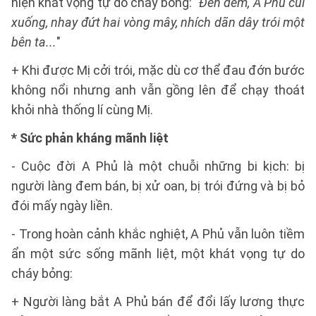
hiện khát vọng tự do cháy bỏng: "
Ðến đêm, A Phủ cúi
xuống, nhay đứt hai vòng mây, nhích dãn dây trói một
bên ta...
"
+ Khi được Mị cởi trói, mặc dù cơ thể đau đớn bước
không nổi nhưng anh vẫn gồng lên để chạy thoát
khỏi nhà thống lí cùng Mị.
* Sức phản kháng mãnh liệt
- Cuộc đời A Phủ là một chuỗi những bi kịch: bị
người làng đem bán, bị xử oan, bị trói đứng và bị bỏ
đói mấy ngày liền.
- Trong hoàn cảnh khắc nghiệt, A Phủ vẫn luôn tiềm
ẩn một sức sống mãnh liệt, một khát vọng tự do
cháy bỏng:
+ Người làng bắt A Phủ bán để đổi lấy lương thực