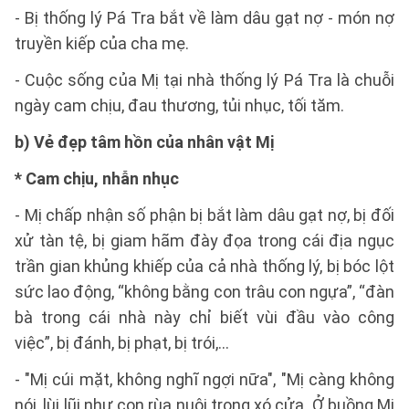
- Bị thống lý Pá Tra bắt về làm dâu gạt nợ - món nợ
truyền kiếp của cha mẹ.
- Cuộc sống của Mị tại nhà thống lý Pá Tra là chuỗi
ngày cam chịu, đau thương, tủi nhục, tối tăm.
b) Vẻ đẹp tâm hồn của nhân vật Mị
* Cam chịu, nhẫn nhục
- Mị chấp nhận số phận bị bắt làm dâu gạt nợ, bị đối
xử tàn tệ, bị giam hãm đày đọa trong cái địa ngục
trần gian khủng khiếp của cả nhà thống lý, bị bóc lột
sức lao động, “không bằng con trâu con ngựa”, “đàn
bà trong cái nhà này chỉ biết vùi đầu vào công
việc”, bị đánh, bị phạt, bị trói,...
- "Mị cúi mặt, không nghĩ ngợi nữa", "Mị càng không
nói, lùi lũi như con rùa nuôi trong xó cửa. Ở buồng Mị