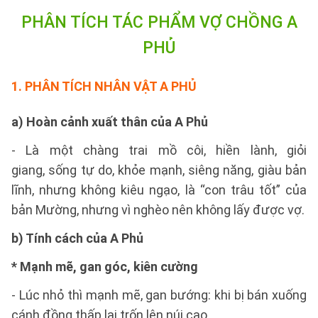
PHÂN TÍCH TÁC PHẨM VỢ CHỒNG A
PHỦ
1.
PHÂN TÍCH NHÂN VẬT A PHỦ
a) Hoàn cảnh xuất thân của A Phủ
- Là một chàng trai mồ côi, hiền lành, giỏi
giang, sống tự do, khỏe mạnh, siêng năng, giàu bản
lĩnh, nhưng không kiêu ngạo, là “con trâu tốt” của
bản Mường, nhưng vì nghèo nên không lấy được vợ.
b) Tính cách của A Phủ
* Mạnh mẽ, gan góc, kiên cường
- Lúc nhỏ thì mạnh mẽ, gan bướng: khi bị bán xuống
cánh đồng thấp lại trốn lên núi cao.