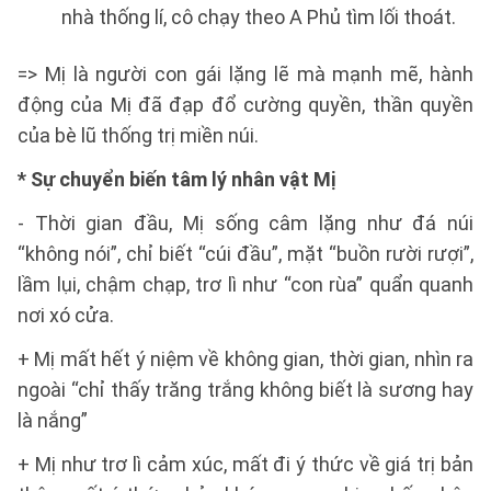
nhà thống lí, cô chạy theo A Phủ tìm lối thoát.
=> Mị là người con gái lặng lẽ mà mạnh mẽ, hành
động của Mị đã đạp đổ cường quyền, thần quyền
của bè lũ thống trị miền núi.
* Sự chuyển biến tâm lý nhân vật Mị
- Thời gian đầu, Mị sống câm lặng như đá núi
“không nói”, chỉ biết “cúi đầu”, mặt “buồn rười rượi”,
lầm lụi, chậm chạp, trơ lì như “con rùa” quẩn quanh
nơi xó cửa.
+ Mị mất hết ý niệm về không gian, thời gian, nhìn ra
ngoài “chỉ thấy trăng trắng không biết là sương hay
là nắng”
+ Mị như trơ lì cảm xúc, mất đi ý thức về giá trị bản