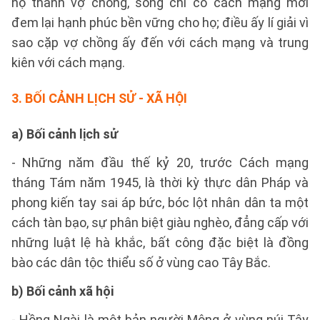
họ thành vợ chồng, song chỉ có cách mạng mới
đem lại hạnh phúc bền vững cho họ; điều ấy lí giải vì
sao cặp vợ chồng ấy đến với cách mạng và trung
kiên với cách mạng.
3.
BỐI CẢNH LỊCH SỬ - XÃ HỘI
a) Bối cảnh lịch sử
- Những năm đầu thế kỷ 20, trước Cách mạng
tháng Tám năm 1945, là thời kỳ thực dân Pháp và
phong kiến tay sai áp bức, bóc lột nhân dân ta một
cách tàn bạo, sự phân biệt giàu nghèo, đẳng cấp với
những luật lệ hà khắc, bất công đặc biệt là đồng
bào các dân tộc thiểu số ở vùng cao Tây Bắc.
b) Bối cảnh xã hội
- Hồng Ngài là một bản người Mông ở vùng núi Tây