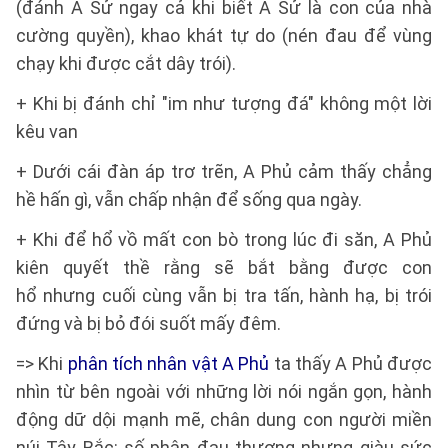
(đánh A Sử ngay cả khi biết A Sử là con của nhà
cường quyền), khao khát tự do (nén đau để vùng
chạy khi được cắt dây trói).
+ Khi bị đánh chỉ "im như tượng đá" không một lời
kêu van
+ Dưới cái đàn áp trơ trẽn, A Phủ cảm thấy chẳng
hề hấn gì, vẫn chấp nhận để sống qua ngày.
+ Khi để hổ vồ mất con bò trong lúc đi săn, A Phủ
kiên quyết thề rằng sẽ bắt bằng được con
hổ nhưng cuối cùng vẫn bị tra tấn, hành hạ, bị trói
đứng và bị bỏ đói suốt mấy đêm.
=> Khi
phân tích nhân vật A Phủ
ta thấy A Phủ được
nhìn từ bên ngoài với những lời nói ngắn gọn, hành
động dữ dội mạnh mẽ, chân dung con người miền
núi Tây Bắc: số phận đau thương nhưng giàu sức