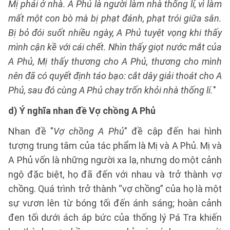
Mị phải ở nhà. A Phủ là người làm nhà thống lí, vì làm
mất một con bò mà bị phạt đánh, phạt trói giữa sân.
Bị bỏ đói suốt nhiều ngày, A Phủ tuyệt vọng khi thấy
mình cận kề với cái chết. Nhìn thấy giọt nước mắt của
A Phủ, Mị thấy thương cho A Phủ, thương cho mình
nên đã có quyết định táo bạo: cắt dây giải thoát cho A
Phủ, sau đó cùng A Phủ chạy trốn khỏi nhà thống lí.
"
d) Ý nghĩa nhan đề Vợ chồng A Phủ
Nhan đề "
Vợ chồng A Phủ
" đề cập đến hai hình
tượng trung tâm của tác phẩm là Mị và A Phủ. Mị và
A Phủ vốn là những người xa lạ, nhưng do một cảnh
ngộ đặc biệt, họ đã đến với nhau và trở thành vợ
chồng. Quá trình trở thành “vợ chồng” của họ là một
sự vươn lên từ bóng tối đến ánh sáng; hoàn cảnh
đen tối dưới ách áp bức của thống lý Pá Tra khiến