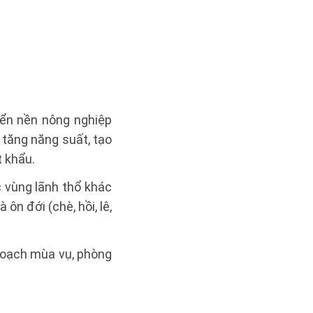
iển nền nông nghiệp
 tăng năng suất, tạo
t khẩu.
c vùng lãnh thổ khác
ôn đới (chè, hồi, lê,
 hoạch mùa vụ, phòng