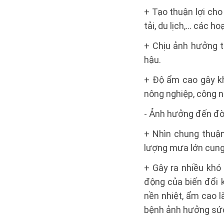
+ Tạo thuận lợi cho
tải, du lịch,… các h
+ Chịu ảnh hưởng tr
hậu.
+ Độ ẩm cao gây k
nông nghiệp, công n
- Ảnh hưởng đến đờ
+ Nhìn chung thuận
lượng mưa lớn cung
+ Gây ra nhiều khó 
động của biến đổi k
nền nhiệt, ẩm cao l
bệnh ảnh hưởng sức