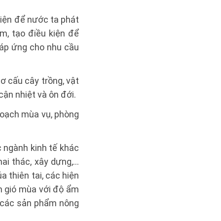
kiện để nước ta phát
ăm, tạo điều kiện để
đáp ứng cho nhu cầu
ơ cấu cây trồng, vật
cận nhiệt và ôn đới.
 hoạch mùa vụ, phòng
c ngành kinh tế khác
ai thác, xây dựng,...
 thiên tai, các hiện
m gió mùa với độ ẩm
n các sản phẩm nông