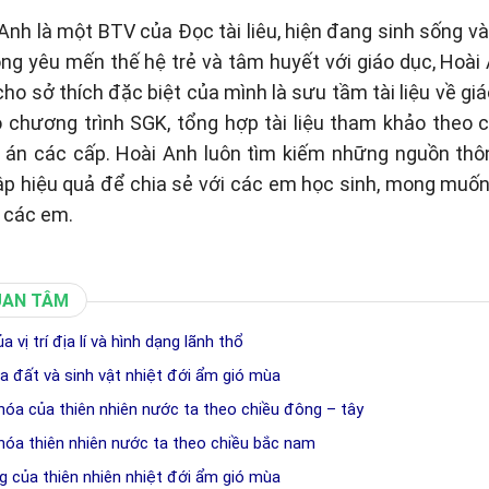
Anh là một BTV của Đọc tài liêu, hiện đang sinh sống và 
òng yêu mến thế hệ trẻ và tâm huyết với giáo dục, Hoài
cho sở thích đặc biệt của mình là sưu tầm tài liệu về gi
eo chương trình SGK, tổng hợp tài liệu tham khảo theo
p án các cấp. Hoài Anh luôn tìm kiếm những nguồn thôn
p hiệu quả để chia sẻ với các em học sinh, mong muố
 các em.
UAN TÂM
 vị trí địa lí và hình dạng lãnh thổ
ủa đất và sinh vật nhiệt đới ẩm gió mùa
óa của thiên nhiên nước ta theo chiều đông – tây
óa thiên nhiên nước ta theo chiều bắc nam
g của thiên nhiên nhiệt đới ẩm gió mùa