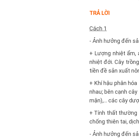
TRẢ LỜI
Cách 1
- Ảnh hưởng đến sả
+ Lượng nhiệt ẩm, 
nhiệt đới. Cây trồng
tiền đề sản xuất nô
+ Khí hậu phân hóa 
nhau; bên cạnh cây t
mận),… các cây dược
+ Tính thất thường 
chống thiên tai, dịc
- Ảnh hưởng đến sản