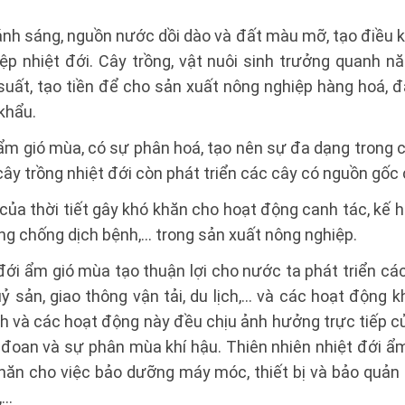
ánh sáng, nguồn nước dồi dào và đất màu mỡ, tạo điều 
ệp nhiệt đới. Cây trồng, vật nuôi sinh trưởng quanh n
 suất, tạo tiền để cho sản xuất nông nghiệp hàng hoá, 
khẩu.
 ẩm gió mùa, có sự phân hoá, tạo nên sự đa dạng trong c
cây trồng nhiệt đới còn phát triển các cây có nguồn gốc 
của thời tiết gây khó khăn cho hoạt động canh tác, kế
ng chống dịch bệnh,... trong sản xuất nông nghiệp.
 đới ẩm gió mùa tạo thuận lợi cho nước ta phát triển cá
 sản, giao thông vận tải, du lịch,... và các hoạt động kh
h và các hoạt động này đều chịu ảnh hưởng trực tiếp của
c đoan và sự phân mùa khí hậu. Thiên nhiên nhiệt đới ẩ
hăn cho việc bảo dưỡng máy móc, thiết bị và bảo quả
..