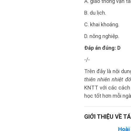
A. giao thông vận tải
B. du lịch.
C. khai khoáng.
D. nông nghiệp.
Đáp án đúng: D
-/-
Trên đây là nội dung
thiên nhiên nhiệt đ
KNTT
với các cách 
học tốt hơn mỗi ngà
GIỚI THIỆU VỀ TÁ
Hoài