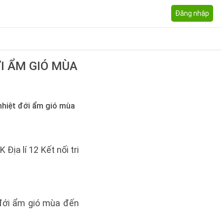
Đăng nhập
I ẨM GIÓ MÙA
 nhiệt đới ẩm gió mùa
K Địa lí 12 Kết nối tri
 đới ẩm gió mùa đến