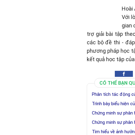
Hoài 
Với l
gian 
trợ giải bài tập th
các bộ đề thi - đá
phương pháp học tậ
kết quả học tập của
CÓ THỂ BẠN Q
Phân tích tác động của
Trình bày biểu hiện c
Chứng minh sự phân h
Chứng minh sự phân h
Tìm hiểu về ảnh hưởn