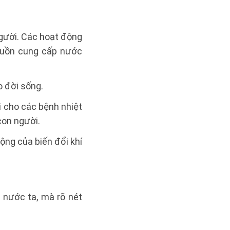
người. Các hoạt động
guồn cung cấp nước
o đời sống.
i cho các bệnh nhiệt
con người.
ộng của biến đổi khí
 nước ta, mà rõ nét