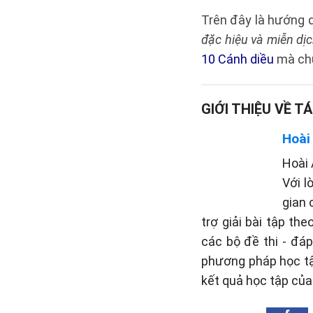
Trên đây là hướng
đặc hiệu và miễn dịc
10 Cánh diều
mà chú
GIỚI THIỆU VỀ TÁ
Hoài
Hoài 
Với l
gian 
trợ giải bài tập th
các bộ đề thi - đá
phương pháp học tậ
kết quả học tập của