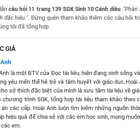
 dẫn
câu hỏi 11 trang 139 SGK Sinh 10 Cánh diều
:
"Phân 
h đặc hiệu."
. Đừng quên tham khảo thêm các câu hỏi tr
ng tôi đã tổng hợp.
C GIẢ
 Anh
Anh là một BTV của Đọc tài liêu, hiện đang sinh sống và 
òng yêu mến thế hệ trẻ và tâm huyết với giáo dục, Hoài
cho sở thích đặc biệt của mình là sưu tầm tài liệu về gi
eo chương trình SGK, tổng hợp tài liệu tham khảo theo
p án các cấp. Hoài Anh luôn tìm kiếm những nguồn thôn
p hiệu quả để chia sẻ với các em học sinh, mong muố
 các em.