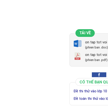
TẢI VỀ
on tap tot voi
(phien ban .doc)
on tap tot voi
(phien ban .pdf)
CÓ THỂ BẠN Q
Đề thi thử vào lớp 
Đề toán thi thử vào 