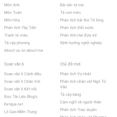
Môn Anh
Bài văn tả mẹ
Môn Toán
Tả con mèo
Môn Hóa
Phân tích bài thơ Tỏ lòng
Phân tích Tây Tiến
Phân tích Đất nước
Tranh tô màu
Phân tích Hai đứa trẻ
Tả cây phượng
Định hướng nghề nghiệp
About us on about.me
Soạn văn 6
Chủ đề mới
Soạn văn 6 Cánh diều
Phân tích Vợ nhặt
Soạn văn 6 Chân trời
Phân tích nhân vật Ngô Tử
Văn
Soạn văn 6 Kết nối
Tả cây bàng
Đọc Tài Liệu Blog's
Cảm nghĩ về người thân
Ketqua net
Phân tích Trao duyên
Lô Gan Miền Trung