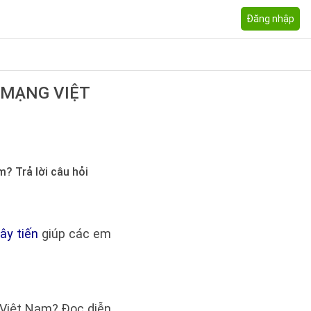
Đăng nhập
 MẠNG VIỆT
? Trả lời câu hỏi
ây tiến
giúp các em
 Việt Nam? Đọc diễn