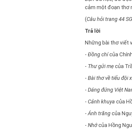
cảm một đoạn thơ m
(
Câu hỏi trang 44 SG
Trả lời
Những bài thơ viết 
-
Đồng chí
của Chín
-
Thư gửi mẹ
của Tr
-
Bài thơ về tiểu đội
-
Dáng đứng Việt N
-
Cảnh khuya
của Hồ
-
Ánh trăng
của Ngu
-
Nhớ
của Hồng Ngu