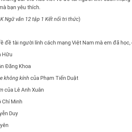
à bạn yêu thích.
K Ngữ văn 12 tập 1 Kết nối tri thức
)
về đề tài người lính cách mạng Việt Nam mà em đã học,
h Hữu
ần Đăng Khoa
 xe không kính
của Phạm Tiến Duật
am
của Lê Anh Xuân
 Chí Minh
yễn Duy
yên