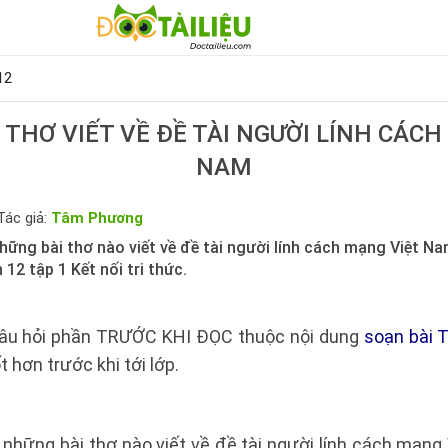
12
 THƠ VIẾT VỀ ĐỀ TÀI NGƯỜI LÍNH CÁCH
NAM
Tác giả:
Tâm Phương
ững bài thơ nào viết về đề tài người lính cách mạng Việt Nam
12 tập 1 Kết nối tri thức.
câu hỏi phần TRƯỚC KHI ĐỌC thuộc nội dung
soạn bài T
t hơn trước khi tới lớp.
 những bài thơ nào viết về đề tài người lính cách mạng