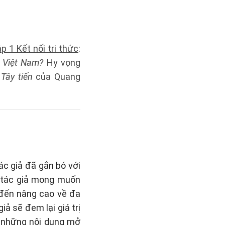
 1 Kết nối tri thức
:
g Việt Nam?
Hy vọng
-
Tây tiến
của Quang
ác giả đã gắn bó với
, tác giả mong muốn
 đến nâng cao về đa
ả sẽ đem lại giá trị
i những nội dung mở