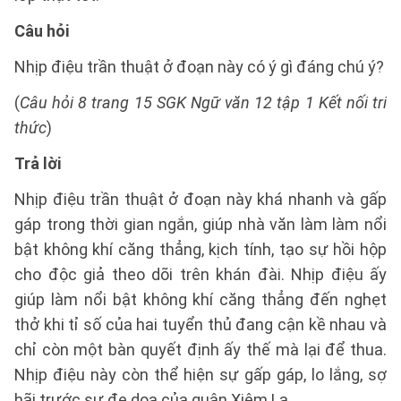
Câu hỏi
Nhịp điệu trần thuật ở đoạn này có ý gì đáng chú ý?
(
Câu hỏi 8 trang 15 SGK Ngữ văn 12 tập 1 Kết nối tri
thức
)
Trả lời
Nhịp điệu trần thuật ở đoạn này khá nhanh và gấp
gáp trong thời gian ngắn, giúp nhà văn làm làm nổi
bật không khí căng thẳng, kịch tính, tạo sự hồi hộp
cho độc giả theo dõi trên khán đài. Nhịp điệu ấy
giúp làm nổi bật không khí căng thẳng đến nghẹt
thở khi tỉ số của hai tuyển thủ đang cận kề nhau và
chỉ còn một bàn quyết định ấy thế mà lại để thua.
Nhịp điệu này còn thể hiện sự gấp gáp, lo lắng, sợ
hãi trước sự đe dọa của quân Xiêm La.