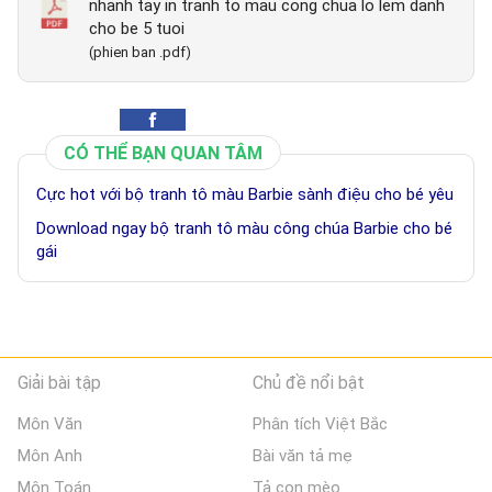
nhanh tay in tranh to mau cong chua lo lem danh
cho be 5 tuoi
(phien ban .pdf)
CÓ THỂ BẠN QUAN TÂM
Cực hot với bộ tranh tô màu Barbie sành điệu cho bé yêu
Download ngay bộ tranh tô màu công chúa Barbie cho bé
gái
Giải bài tập
Chủ đề nổi bật
Môn Văn
Phân tích Việt Bắc
Môn Anh
Bài văn tả mẹ
Môn Toán
Tả con mèo