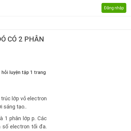
Đăng nhập
ĐÓ CÓ 2 PHÂN
 hỏi luyện tập 1 trang
trúc lớp vỏ electron
i sáng tạo..
à 1 phân lớp p. Các
số electron tối đa.