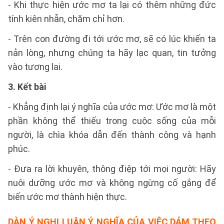
- Khi thực hiện ước mơ ta lại có thêm những đức
tính kiên nhẫn, chăm chỉ hơn.
- Trên con đường đi tới ước mơ, sẽ có lúc khiến ta
nản lòng, nhưng chúng ta hãy lạc quan, tin tưởng
vào tương lai.
3. Kết bài
- Khẳng định lại ý nghĩa của ước mơ: Ước mơ là một
phần không thể thiếu trong cuộc sống của mỗi
người, là chìa khóa dẫn đến thành công và hạnh
phúc.
- Đưa ra lời khuyên, thông điệp tới mọi người: Hãy
nuôi dưỡng ước mơ và không ngừng cố gắng để
biến ước mơ thành hiện thực.
DÀN Ý NGHỊ LUẬN Ý NGHĨA CỦA VIỆC DÁM THEO