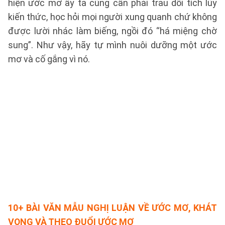
hiện ước mơ ấy ta cũng cần phải trau dồi tích lũy
kiến thức, học hỏi mọi người xung quanh chứ không
được lười nhác làm biếng, ngồi đó “há miệng chờ
sung”. Như vậy, hãy tự mình nuôi dưỡng một ước
mơ và cố gắng vì nó.
10+ BÀI VĂN MẪU NGHỊ LUẬN VỀ ƯỚC MƠ, KHÁT
VỌNG VÀ THEO ĐUỔI ƯỚC MƠ