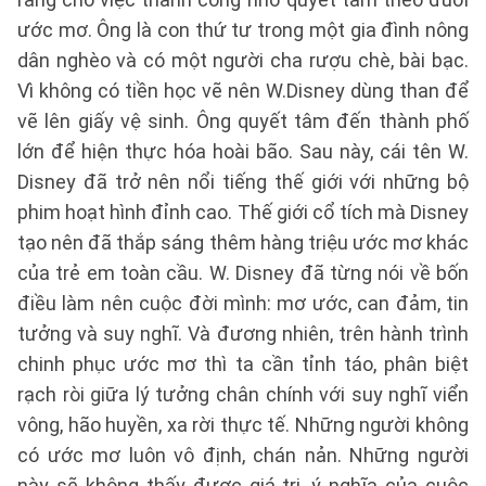
ước mơ. Ông là con thứ tư trong một gia đình nông
dân nghèo và có một người cha rượu chè, bài bạc.
Vì không có tiền học vẽ nên W.Disney dùng than để
vẽ lên giấy vệ sinh. Ông quyết tâm đến thành phố
lớn để hiện thực hóa hoài bão. Sau này, cái tên W.
Disney đã trở nên nổi tiếng thế giới với những bộ
phim hoạt hình đỉnh cao. Thế giới cổ tích mà Disney
tạo nên đã thắp sáng thêm hàng triệu ước mơ khác
của trẻ em toàn cầu. W. Disney đã từng nói về bốn
điều làm nên cuộc đời mình: mơ ước, can đảm, tin
tưởng và suy nghĩ. Và đương nhiên, trên hành trình
chinh phục ước mơ thì ta cần tỉnh táo, phân biệt
rạch ròi giữa lý tưởng chân chính với suy nghĩ viển
vông, hão huyền, xa rời thực tế. Những người không
có ước mơ luôn vô định, chán nản. Những người
này sẽ không thấy được giá trị, ý nghĩa của cuộc