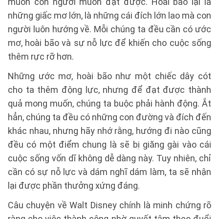
muốn con người muốn đạt được. Hoài bão lại là
những giấc mơ lớn, là những cái đích lớn lao mà con
người luôn hướng về. Mỗi chúng ta đều cần có ước
mơ, hoài bão và sự nỗ lực để khiến cho cuộc sống
thêm rực rỡ hơn.
Những ước mơ, hoài bão như một chiếc dây cót
cho ta thêm động lực, nhưng để đạt được thành
quả mong muốn, chúng ta buộc phải hành động. Ắt
hẳn, chúng ta đều có những con đường và đích đến
khác nhau, nhưng hãy nhớ rằng, hướng đi nào cũng
đều có một điểm chung là sẽ bị giăng gài vào cái
cuộc sống vốn dĩ không dễ dàng này. Tuy nhiên, chỉ
cần có sự nỗ lực và dám nghĩ dám làm, ta sẽ nhận
lại được phần thưởng xứng đáng.
Câu chuyện về Walt Disney chính là minh chứng rõ
ràng cho việc thành công nhờ quyết tâm theo đuổi