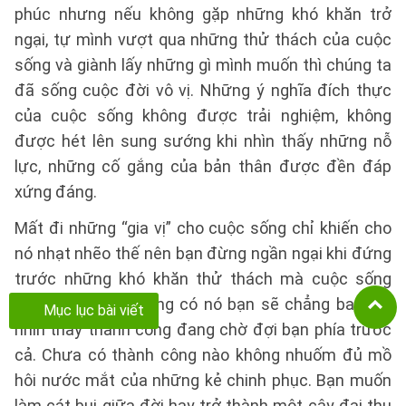
phúc nhưng nếu không gặp những khó khăn trở
ngại, tự mình vượt qua những thử thách của cuộc
sống và giành lấy những gì mình muốn thì chúng ta
đã sống cuộc đời vô vị. Những ý nghĩa đích thực
của cuộc sống không được trải nghiệm, không
được hét lên sung sướng khi nhìn thấy những nỗ
lực, những cố gắng của bản thân được đền đáp
xứng đáng.
Mất đi những “gia vị” cho cuộc sống chỉ khiến cho
nó nhạt nhẽo thế nên bạn đừng ngần ngại khi đứng
trước những khó khăn thử thách mà cuộc sống
đem đến. Nếu không có nó bạn sẽ chẳng bao giờ
Mục lục bài viết
nhìn thấy thành công đang chờ đợi bạn phía trước
cả. Chưa có thành công nào không nhuốm đủ mồ
hôi nước mắt của những kẻ chinh phục. Bạn muốn
làm cát bụi giữa đời hay trở thành một cây đại thụ