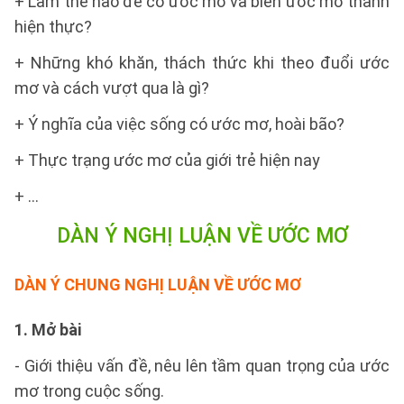
+ Làm thế nào để có ước mơ và biến ước mơ thành
hiện thực?
+ Những khó khăn, thách thức khi theo đuổi ước
mơ và cách vượt qua là gì?
+ Ý nghĩa của việc sống có ước mơ, hoài bão?
+ Thực trạng ước mơ của giới trẻ hiện nay
+ ...
DÀN Ý NGHỊ LUẬN VỀ ƯỚC MƠ
DÀN Ý CHUNG NGHỊ LUẬN VỀ ƯỚC MƠ
1. Mở bài
- Giới thiệu vấn đề, nêu lên tầm quan trọng của ước
mơ trong cuộc sống.