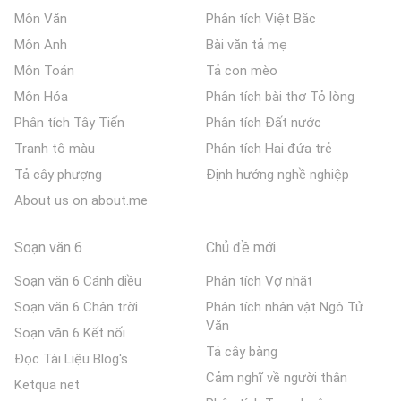
Môn Văn
Phân tích Việt Bắc
Môn Anh
Bài văn tả mẹ
Môn Toán
Tả con mèo
Môn Hóa
Phân tích bài thơ Tỏ lòng
Phân tích Tây Tiến
Phân tích Đất nước
Tranh tô màu
Phân tích Hai đứa trẻ
Tả cây phượng
Định hướng nghề nghiệp
About us on about.me
Soạn văn 6
Chủ đề mới
Soạn văn 6 Cánh diều
Phân tích Vợ nhặt
Soạn văn 6 Chân trời
Phân tích nhân vật Ngô Tử
Văn
Soạn văn 6 Kết nối
Tả cây bàng
Đọc Tài Liệu Blog's
Cảm nghĩ về người thân
Ketqua net