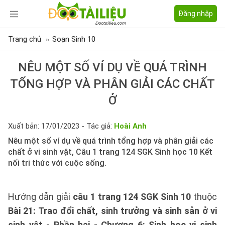
Đăng nhập
Trang chủ
Soạn Sinh 10
NÊU MỘT SỐ VÍ DỤ VỀ QUÁ TRÌNH
TỔNG HỢP VÀ PHÂN GIẢI CÁC CHẤT
Ở
Xuất bản: 17/01/2023 - Tác giả:
Hoài Anh
Nêu một số ví dụ về quá trình tổng hợp và phân giải các
chất ở vi sinh vật, Câu 1 trang 124 SGK Sinh học 10 Kết
nối tri thức với cuộc sống.
Hướng dẫn giải
câu 1 trang 124 SGK Sinh 10
thuộc
Bài 21: Trao đổi chất, sinh trưởng và sinh sản ở vi
sinh vật - Phần hai - Chương 6: Sinh học vi sinh