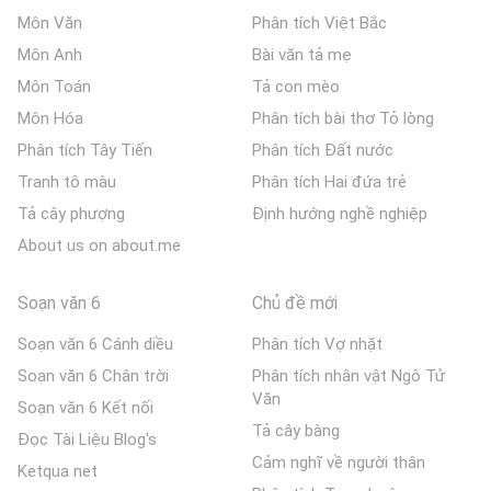
Môn Văn
Phân tích Việt Bắc
Môn Anh
Bài văn tả mẹ
Môn Toán
Tả con mèo
Môn Hóa
Phân tích bài thơ Tỏ lòng
Phân tích Tây Tiến
Phân tích Đất nước
Tranh tô màu
Phân tích Hai đứa trẻ
Tả cây phượng
Định hướng nghề nghiệp
About us on about.me
Soạn văn 6
Chủ đề mới
Soạn văn 6 Cánh diều
Phân tích Vợ nhặt
Soạn văn 6 Chân trời
Phân tích nhân vật Ngô Tử
Văn
Soạn văn 6 Kết nối
Tả cây bàng
Đọc Tài Liệu Blog's
Cảm nghĩ về người thân
Ketqua net