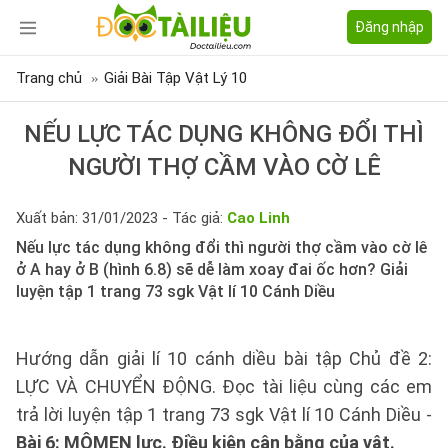
Đăng nhập
Trang chủ
Giải Bài Tập Vật Lý 10
NẾU LỰC TÁC DỤNG KHÔNG ĐỔI THÌ
NGƯỜI THỢ CẦM VÀO CỜ LÊ
Xuất bản: 31/01/2023 - Tác giả:
Cao Linh
Nếu lực tác dụng không đổi thì người thợ cầm vào cờ lê
ở A hay ở B (hình 6.8) sẽ dễ làm xoay đai ốc hơn? Giải
luyện tập 1 trang 73 sgk Vật lí 10 Cánh Diều
Hướng dẫn giải lí 10 cánh diều bài tập Chủ đề 2:
LỰC VÀ CHUYỂN ĐỘNG. Đọc tài liệu cùng các em
trả lời luyện tập 1 trang 73 sgk Vật lí 10 Cánh Diều -
Bài 6: MÔMEN lực. Điều kiện cân bằng của vật.