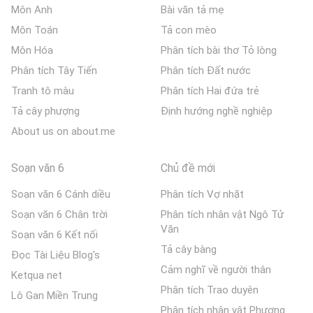
Môn Anh
Bài văn tả mẹ
Môn Toán
Tả con mèo
Môn Hóa
Phân tích bài thơ Tỏ lòng
Phân tích Tây Tiến
Phân tích Đất nước
Tranh tô màu
Phân tích Hai đứa trẻ
Tả cây phượng
Định hướng nghề nghiệp
About us on about.me
Soạn văn 6
Chủ đề mới
Soạn văn 6 Cánh diều
Phân tích Vợ nhặt
Soạn văn 6 Chân trời
Phân tích nhân vật Ngô Tử
Văn
Soạn văn 6 Kết nối
Tả cây bàng
Đọc Tài Liệu Blog's
Cảm nghĩ về người thân
Ketqua net
Phân tích Trao duyên
Lô Gan Miền Trung
Phân tích nhân vật Phương