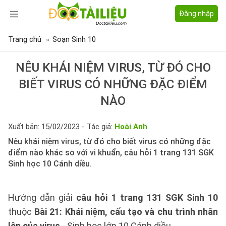
Đăng nhập
Trang chủ
Soạn Sinh 10
NÊU KHÁI NIỆM VIRUS, TỪ ĐÓ CHO
BIẾT VIRUS CÓ NHỮNG ĐẶC ĐIỂM
NÀO
Xuất bản: 15/02/2023 - Tác giả:
Hoài Anh
Nêu khái niệm virus, từ đó cho biết virus có những đặc
điểm nào khác so với vi khuẩn, câu hỏi 1 trang 131 SGK
Sinh học 10 Cánh diều.
Hướng dẫn giải
câu hỏi 1 trang 131 SGK Sinh 10
thuộc
Bài 21: Khái niệm, cấu tạo và chu trình nhân
lên của virus
- Sinh học lớp 10 Cánh diều.