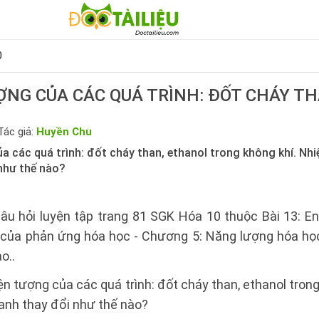
0
ỢNG CỦA CÁC QUÁ TRÌNH: ĐỐT CHÁY T
Tác giả:
Huyền Chu
a các quá trình: đốt cháy than, ethanol trong không khí. Nh
như thế nào?
câu hỏi luyện tập trang 81 SGK Hóa 10 thuộc Bài 13: En
y của phản ứng hóa học - Chương 5: Năng lượng hóa họ
o..
n tượng của các quá trình: đốt cháy than, ethanol trong
anh thay đổi như thế nào?