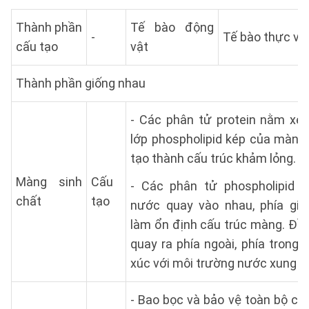
Thành phần
Tế bào động
-
Tế bào thực vậ
cấu tạo
vật
Thành phần giống nhau
- Các phân tử protein nằm xen
lớp phospholipid kép của màng 
tạo thành cấu trúc khảm lỏng.
Màng sinh
Cấu
- Các phân tử phospholipid c
chất
tạo
nước quay vào nhau, phía giữa
làm ổn định cấu trúc màng. Đầ
quay ra phía ngoài, phía trong 
xúc với môi trường nước xung q
- Bao bọc và bảo vệ toàn bộ cấ