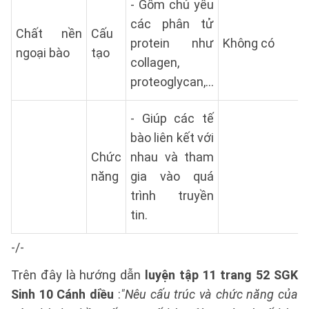
- Gồm chủ yếu
các phân tử
Chất nền
Cấu
protein như
Không có
ngoại bào
tạo
collagen,
proteoglycan,...
- Giúp các tế
bào liên kết với
Chức
nhau và tham
năng
gia vào quá
trình truyền
tin.
-/-
Trên đây là hướng dẫn
luyện tập 11 trang 52 SGK
Sinh 10 Cánh diều
:
"Nêu cấu trúc và chức năng của