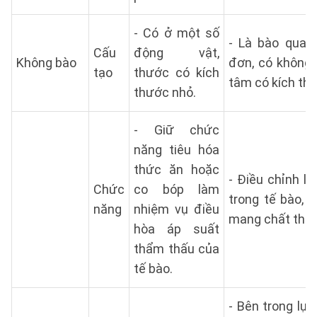
- Có ở một số
- Là bào qua
Cấu
động vật,
Không bào
đơn, có không 
tạo
thước có kích
tâm có kích thư
thước nhỏ.
- Giữ chức
năng tiêu hóa
thức ăn hoặc
- Điều chỉnh l
Chức
co bóp làm
trong tế bào, 
năng
nhiệm vụ điều
mang chất thải,
hòa áp suất
thẩm thấu của
tế bào.
- Bên trong lục