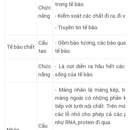
trong tế bào.
Chức
năng
- Kiểm soát các chất đi ra, đi và
- Truyền tin tế bào.
Cấu
- Gồm bào tương, các bào quan,
Tế bào chất
tạo
tế bào.
Chức
- Là nơi diễn ra hầu hết các 
năng
sống của tế bào.
- Màng nhân là màng kép, tro
màng ngoài có những phần kết
tiếp với lưới nội chất. Trên mà
các lỗ nhỏ cho phép cả các ph
như RNA, protein đi qua.
Cấu
Nhân