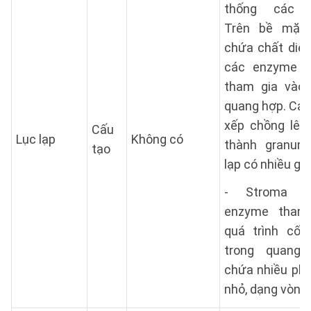
thống các th
Trên bề mặt 
chứa chất diệp
các enzyme v
tham gia vào 
quang hợp. Các
xếp chồng lên
Cấu
Lục lạp
Không có
thành granum
tạo
lạp có nhiều gr
- Stroma 
enzyme tham
quá trình cố
trong quang
chứa nhiều ph
nhỏ, dạng vòng.