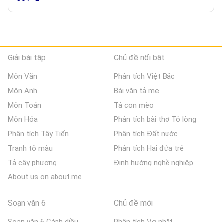
Giải bài tập
Chủ đề nổi bật
Môn Văn
Phân tích Việt Bắc
Môn Anh
Bài văn tả mẹ
Môn Toán
Tả con mèo
Môn Hóa
Phân tích bài thơ Tỏ lòng
Phân tích Tây Tiến
Phân tích Đất nước
Tranh tô màu
Phân tích Hai đứa trẻ
Tả cây phượng
Định hướng nghề nghiệp
About us on about.me
Soạn văn 6
Chủ đề mới
Soạn văn 6 Cánh diều
Phân tích Vợ nhặt