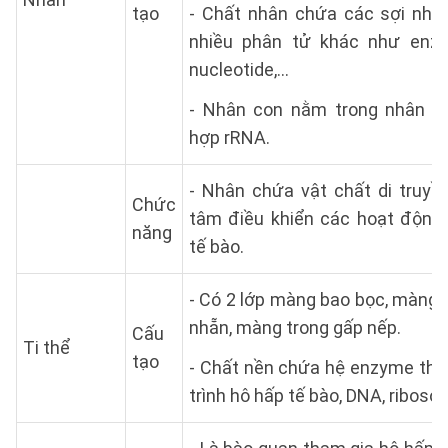
tạo
- Chất nhân chứa các sợi nhi
nhiều phân tử khác như enz
nucleotide,...
- Nhân con nằm trong nhân là
hợp rRNA.
- Nhân chứa vật chất di truyền
Chức
tâm điều khiển các hoạt động
năng
tế bào.
- Có 2 lớp màng bao bọc, màng 
nhẵn, màng trong gấp nếp.
Cấu
Ti thể
tạo
- Chất nền chứa hệ enzyme tha
trình hô hấp tế bào, DNA, ribosom