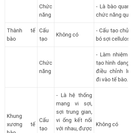
Chức
- Là bào quan 
năng
chức năng qua
Thành tế
Cấu
- Cấu tạo chủ 
Không có
bào
tạo
bó sợi cellulose
- Làm nhiệm v
Chức
tạo hình dạng 
năng
điều chỉnh l
đi vào tế bào.
- Là hệ thống
mạng vi sợi,
sợi trung gian,
Khung
Cấu
vi ống kết nối
xương tế
Không có
tạo
với nhau, được
bào