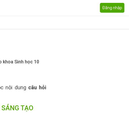
Đăng nhập
áo khoa Sinh học 10
uộc nội dung
câu hỏi
I SÁNG TẠO