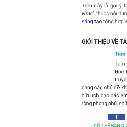
Trên đây là gợi ý tr
virus
" thuộc nội du
sáng tạo
tổng hợp v
GIỚI THIỆU VỀ TÁ
Tâm
Tâm P
Đọc 
truyề
dạng các chủ đề khá
hữu ích cho các em
rộng phong phú, nh
CÓ THỂ BẠN Q