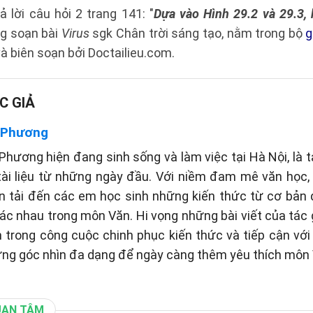
ả lời câu hỏi 2 trang 141: "
Dựa vào Hình 29.2 và 29.3, 
ng soạn bài
Virus
sgk Chân trời sáng tạo, nằm trong bộ
g
à biên soạn bởi Doctailieu.com.
C GIẢ
 Phương
hương hiện đang sinh sống và làm việc tại Hà Nội, là t
tài liệu từ những ngày đầu. Với niềm đam mê văn học
n tải đến các em học sinh những kiến thức từ cơ bản
c nhau trong môn Văn. Hi vọng những bài viết của tác gi
 trong công cuộc chinh phục kiến thức và tiếp cận vớ
ững góc nhìn đa dạng để ngày càng thêm yêu thích môn 
UAN TÂM