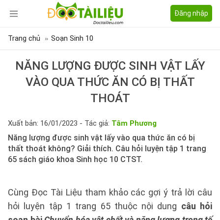
Đăng nhập
Trang chủ
Soạn Sinh 10
NĂNG LƯỢNG ĐƯỢC SINH VẬT LẤY
VÀO QUA THỨC ĂN CÓ BỊ THẤT
THOÁT
Xuất bản: 16/01/2023 - Tác giả:
Tâm Phương
Năng lượng được sinh vật lấy vào qua thức ăn có bị
thất thoát không? Giải thích. Câu hỏi luyện tập 1 trang
65 sách giáo khoa Sinh học 10 CTST.
Cùng Đọc Tài Liệu tham khảo các gợi ý trả lời câu
hỏi luyện tập 1 trang 65 thuộc nội dung
câu hỏi
soạn bài
Chuyển hóa vật chất và năng lượng trong tế