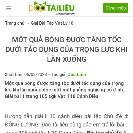
Đăng nhập
Trang chủ
Giải Bài Tập Vật Lý 10
MỘT QUẢ BÓNG ĐƯỢC TĂNG TỐC
DƯỚI TÁC DỤNG CỦA TRỌNG LỰC KHI
LĂN XUỐNG
Xuất bản: 06/02/2023 - Tác giả:
Cao Linh
Một quả bóng được tăng tốc dưới tác dụng của trọng
lực khi lăn xuống dọc một mặt phẳng nghiêng cố định...
Giải bài 1 trang 105 sgk Vật lí 10 Cánh Diều
Hướng dẫn giải lí 10 cánh diều bài tập Chủ đề 4:
ĐỘNG LƯỢNG. Đọc tài liệu cùng các em trả lời bài 1
trang 105 sgk Vật lí 10 Cánh Diều -
Bài tập chủ đề 4.