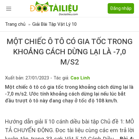
Đăng nhập
Trang chủ
Giải Bài Tập Vật Lý 10
MỘT CHIẾC Ô TÔ CÓ GIA TỐC TRONG
KHOẢNG CÁCH DỪNG LẠI LÀ -7,0
M/S2
Xuất bản: 27/01/2023 - Tác giả:
Cao Linh
Một chiếc ô tô có gia tốc trong khoảng cách dừng lại là
-7,0 m/s2. Ước tính khoảng cách dừng lại nếu lúc bắt
đầu trượt ô tô này đang chạy ở tốc độ 108 km/h.
Hướng dẫn giải lí 10 cánh diều bài tập Chủ đề 1: MÔ
TẢ CHUYỂN ĐỘNG. Đọc tài liệu cùng các em trả lời
luyện tập trang 33 sgk Vật lí 10 Cánh Diều -
Bài 4: