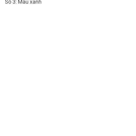
Số 3:
Màu xanh